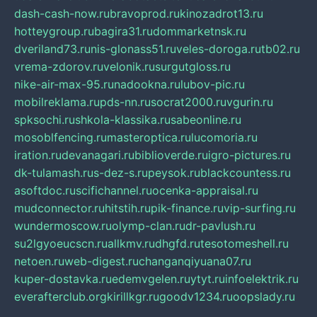
dash-cash-now.ru
bravoprod.ru
kinozadrot13.ru
hotteygroup.ru
bagira31.ru
dommarketnsk.ru
dveriland73.ru
nis-glonass51.ru
veles-doroga.ru
tb02.ru
vrema-zdorov.ru
velonik.ru
surgutgloss.ru
nike-air-max-95.ru
nadookna.ru
lubov-pic.ru
mobilreklama.ru
pds-nn.ru
socrat2000.ru
vgurin.ru
spksochi.ru
shkola-klassika.ru
sabeonline.ru
mosoblfencing.ru
masteroptica.ru
lucomoria.ru
iration.ru
devanagari.ru
biblioverde.ru
igro-pictures.ru
dk-tulamash.ru
s-dez-s.ru
peysok.ru
blackcountess.ru
asoftdoc.ru
scifichannel.ru
ocenka-appraisal.ru
mudconnector.ru
hitstih.ru
pik-finance.ru
vip-surfing.ru
wundermoscow.ru
olymp-clan.ru
dr-pavlush.ru
su2lgyoeucscn.ru
allkmv.ru
dhgfd.ru
tesotomeshell.ru
netoen.ru
web-digest.ru
changanqiyuana07.ru
kuper-dostavka.ru
edemvgelen.ru
ytyt.ru
infoelektrik.ru
everafterclub.org
kirillkgr.ru
goodv1234.ru
oopslady.ru