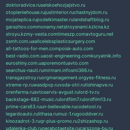
doktoradvice.ru
selskoehozjajstvo.ru
otopleniehouse.ru
justinterior.ru
chastnyjdom.ru
mojateplica.ru
podelkimaster.ru
landshaftblog.ru
garazhov.com
monamy.net
stroysnami.kz
lcna.kz
stroyu.kz
my-vesta.com
timeszp.com
avtoguru.net
zsmh.com.ua
allcelebsplasticsurgery.com
all-tattoos-for-men.com
poisk-auto.com
best-radio.com.ua
ost-engineering.com
kuryatnik.info
euroshiny.com.ua
poremontuavto.com
searchus-nauti.ru
mirmam.info
smi366.ru
transgazstroy.ru
orgmanagement.org
yes-fitness.ru
xtreme-rp.ru
wasdpvp.ru
voda-otri.ru
tishinapve.ru
orenferma.ru
avtoservis-avgust.ru
lord-tv.ru
backstage-682-music.ru
lordfilm7.ru
lordfilm13.ru
prime-cars63.ru
un-believable.ru
codetool.ru
legardoauto.ru
lithasa.ru
muz-1.ru
gooddver.ru
kinozadrot-3.ru
qr-plus-promo.ru
2shizashop.ru
udalenka-club.ru
nerabotaetsite.ru
carszona-bu.ru