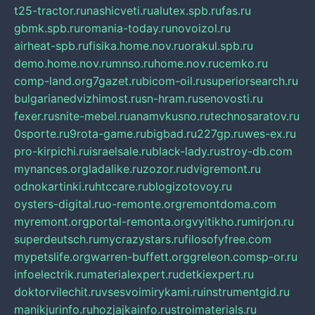
t25-tractor.ru
nashicveti.ru
alutex.spb.ru
fas.ru
gbmk.spb.ru
romania-today.ru
novoizol.ru
airheat-spb.ru
fisika.home.nov.ru
orakul.spb.ru
demo.home.nov.ru
mnso.ru
home.nov.ru
cemko.ru
comp-land.org
7gazet.ru
bicom-oil.ru
superiorsearch.ru
bulgarianedvizhimost.ru
sn-hram.ru
senovosti.ru
fexer.ru
snite-mebel.ru
anamvkusno.ru
technosaratov.ru
0sporte.ru
9rota-game.ru
bigbad.ru
227gp.ru
wes-ex.ru
pro-kirpichi.ru
israelsale.ru
black-lady.ru
stroy-db.com
mynances.org
ladalike.ru
zozor.ru
dvigremont.ru
odnokartinki.ru
htccare.ru
blogizotovoy.ru
oysters-digital.ru
o-remonte.org
remontdoma.com
myremont.org
portal-remonta.org
vyitikho.ru
mirjon.ru
superdeutsch.ru
mycrazystars.ru
filosofyfree.com
mypetslife.org
warren-buffett.org
greleon.com
sp-or.ru
infoelectrik.ru
materialexpert.ru
detkiexpert.ru
doktorvilechit.ru
vsesvoimirykami.ru
instrumentgid.ru
manikjurinfo.ru
hozjajkainfo.ru
stroimaterials.ru