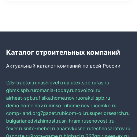
Каталог строительных компаний
Актуальный каталог компаний по всей России
t25-tractor.ru
nashicveti.ru
alutex.spb.ru
fas.ru
gbmk.spb.ru
romania-today.ru
novoizol.ru
airheat-spb.ru
fisika.home.nov.ru
orakul.spb.ru
demo.home.nov.ru
mnso.ru
home.nov.ru
cemko.ru
comp-land.org
7gazet.ru
bicom-oil.ru
superiorsearch.ru
bulgarianedvizhimost.ru
sn-hram.ru
senovosti.ru
fexer.ru
snite-mebel.ru
anamvkusno.ru
technosaratov.ru
0sporte.ru
9rota-game.ru
bigbad.ru
227gp.ru
wes-ex.ru