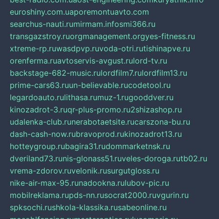
euroshiny.com.ua
poremontuavto.com
searchus-nauti.ru
mirmam.info
smi366.ru
transgazstroy.ru
orgmanagement.org
yes-fitness.ru
xtreme-rp.ru
wasdpvp.ru
voda-otri.ru
tishinapve.ru
orenferma.ru
avtoservis-avgust.ru
lord-tv.ru
backstage-682-music.ru
lordfilm7.ru
lordfilm13.ru
prime-cars63.ru
un-believable.ru
codetool.ru
legardoauto.ru
lithasa.ru
muz-1.ru
gooddver.ru
kinozadrot-3.ru
qr-plus-promo.ru
2shizashop.ru
udalenka-club.ru
nerabotaetsite.ru
carszona-bu.ru
dash-cash-now.ru
bravoprod.ru
kinozadrot13.ru
hotteygroup.ru
bagira31.ru
dommarketnsk.ru
dveriland73.ru
nis-glonass51.ru
veles-doroga.ru
tb02.ru
vrema-zdorov.ru
velonik.ru
surgutgloss.ru
nike-air-max-95.ru
nadookna.ru
lubov-pic.ru
mobilreklama.ru
pds-nn.ru
socrat2000.ru
vgurin.ru
spksochi.ru
shkola-klassika.ru
sabeonline.ru