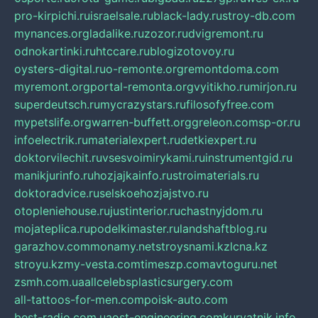
pro-kirpichi.ru
israelsale.ru
black-lady.ru
stroy-db.com
mynances.org
ladalike.ru
zozor.ru
dvigremont.ru
odnokartinki.ru
htccare.ru
blogizotovoy.ru
oysters-digital.ru
o-remonte.org
remontdoma.com
myremont.org
portal-remonta.org
vyitikho.ru
mirjon.ru
superdeutsch.ru
mycrazystars.ru
filosofyfree.com
mypetslife.org
warren-buffett.org
greleon.com
sp-or.ru
infoelectrik.ru
materialexpert.ru
detkiexpert.ru
doktorvilechit.ru
vsesvoimirykami.ru
instrumentgid.ru
manikjurinfo.ru
hozjajkainfo.ru
stroimaterials.ru
doktoradvice.ru
selskoehozjajstvo.ru
otopleniehouse.ru
justinterior.ru
chastnyjdom.ru
mojateplica.ru
podelkimaster.ru
landshaftblog.ru
garazhov.com
monamy.net
stroysnami.kz
lcna.kz
stroyu.kz
my-vesta.com
timeszp.com
avtoguru.net
zsmh.com.ua
allcelebsplasticsurgery.com
all-tattoos-for-men.com
poisk-auto.com
best-radio.com.ua
ost-engineering.com
kuryatnik.info