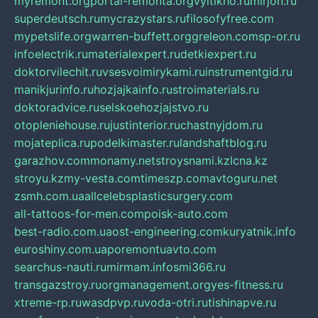
myremont.org
portal-remonta.org
vyitikho.ru
mirjon.ru
superdeutsch.ru
mycrazystars.ru
filosofyfree.com
mypetslife.org
warren-buffett.org
greleon.com
sp-or.ru
infoelectrik.ru
materialexpert.ru
detkiexpert.ru
doktorvilechit.ru
vsesvoimirykami.ru
instrumentgid.ru
manikjurinfo.ru
hozjajkainfo.ru
stroimaterials.ru
doktoradvice.ru
selskoehozjajstvo.ru
otopleniehouse.ru
justinterior.ru
chastnyjdom.ru
mojateplica.ru
podelkimaster.ru
landshaftblog.ru
garazhov.com
monamy.net
stroysnami.kz
lcna.kz
stroyu.kz
my-vesta.com
timeszp.com
avtoguru.net
zsmh.com.ua
allcelebsplasticsurgery.com
all-tattoos-for-men.com
poisk-auto.com
best-radio.com.ua
ost-engineering.com
kuryatnik.info
euroshiny.com.ua
poremontuavto.com
searchus-nauti.ru
mirmam.info
smi366.ru
transgazstroy.ru
orgmanagement.org
yes-fitness.ru
xtreme-rp.ru
wasdpvp.ru
voda-otri.ru
tishinapve.ru