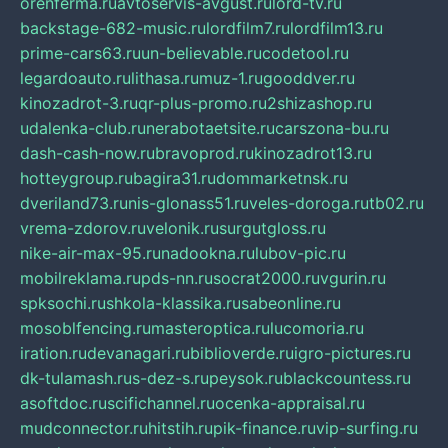
orenferma.ru
avtoservis-avgust.ru
lord-tv.ru
backstage-682-music.ru
lordfilm7.ru
lordfilm13.ru
prime-cars63.ru
un-believable.ru
codetool.ru
legardoauto.ru
lithasa.ru
muz-1.ru
gooddver.ru
kinozadrot-3.ru
qr-plus-promo.ru
2shizashop.ru
udalenka-club.ru
nerabotaetsite.ru
carszona-bu.ru
dash-cash-now.ru
bravoprod.ru
kinozadrot13.ru
hotteygroup.ru
bagira31.ru
dommarketnsk.ru
dveriland73.ru
nis-glonass51.ru
veles-doroga.ru
tb02.ru
vrema-zdorov.ru
velonik.ru
surgutgloss.ru
nike-air-max-95.ru
nadookna.ru
lubov-pic.ru
mobilreklama.ru
pds-nn.ru
socrat2000.ru
vgurin.ru
spksochi.ru
shkola-klassika.ru
sabeonline.ru
mosoblfencing.ru
masteroptica.ru
lucomoria.ru
iration.ru
devanagari.ru
biblioverde.ru
igro-pictures.ru
dk-tulamash.ru
s-dez-s.ru
peysok.ru
blackcountess.ru
asoftdoc.ru
scifichannel.ru
ocenka-appraisal.ru
mudconnector.ru
hitstih.ru
pik-finance.ru
vip-surfing.ru