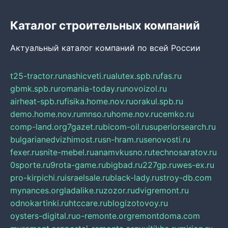
Каталог строительных компаний
Актуальный каталог компаний по всей России
t25-tractor.ru
nashicveti.ru
alutex.spb.ru
fas.ru
gbmk.spb.ru
romania-today.ru
novoizol.ru
airheat-spb.ru
fisika.home.nov.ru
orakul.spb.ru
demo.home.nov.ru
mnso.ru
home.nov.ru
cemko.ru
comp-land.org
7gazet.ru
bicom-oil.ru
superiorsearch.ru
bulgarianedvizhimost.ru
sn-hram.ru
senovosti.ru
fexer.ru
snite-mebel.ru
anamvkusno.ru
technosaratov.ru
0sporte.ru
9rota-game.ru
bigbad.ru
227gp.ru
wes-ex.ru
pro-kirpichi.ru
israelsale.ru
black-lady.ru
stroy-db.com
mynances.org
ladalike.ru
zozor.ru
dvigremont.ru
odnokartinki.ru
htccare.ru
blogizotovoy.ru
oysters-digital.ru
o-remonte.org
remontdoma.com