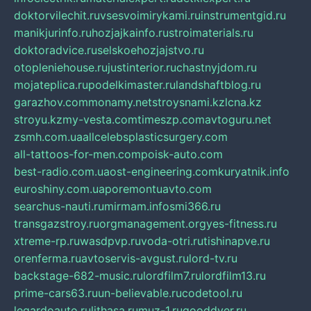
doktorvilechit.ru
vsesvoimirykami.ru
instrumentgid.ru
manikjurinfo.ru
hozjajkainfo.ru
stroimaterials.ru
doktoradvice.ru
selskoehozjajstvo.ru
otopleniehouse.ru
justinterior.ru
chastnyjdom.ru
mojateplica.ru
podelkimaster.ru
landshaftblog.ru
garazhov.com
monamy.net
stroysnami.kz
lcna.kz
stroyu.kz
my-vesta.com
timeszp.com
avtoguru.net
zsmh.com.ua
allcelebsplasticsurgery.com
all-tattoos-for-men.com
poisk-auto.com
best-radio.com.ua
ost-engineering.com
kuryatnik.info
euroshiny.com.ua
poremontuavto.com
searchus-nauti.ru
mirmam.info
smi366.ru
transgazstroy.ru
orgmanagement.org
yes-fitness.ru
xtreme-rp.ru
wasdpvp.ru
voda-otri.ru
tishinapve.ru
orenferma.ru
avtoservis-avgust.ru
lord-tv.ru
backstage-682-music.ru
lordfilm7.ru
lordfilm13.ru
prime-cars63.ru
un-believable.ru
codetool.ru
legardoauto.ru
lithasa.ru
muz-1.ru
gooddver.ru