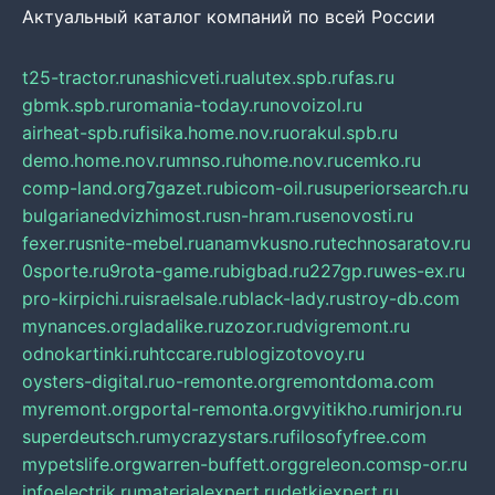
Актуальный каталог компаний по всей России
t25-tractor.ru
nashicveti.ru
alutex.spb.ru
fas.ru
gbmk.spb.ru
romania-today.ru
novoizol.ru
airheat-spb.ru
fisika.home.nov.ru
orakul.spb.ru
demo.home.nov.ru
mnso.ru
home.nov.ru
cemko.ru
comp-land.org
7gazet.ru
bicom-oil.ru
superiorsearch.ru
bulgarianedvizhimost.ru
sn-hram.ru
senovosti.ru
fexer.ru
snite-mebel.ru
anamvkusno.ru
technosaratov.ru
0sporte.ru
9rota-game.ru
bigbad.ru
227gp.ru
wes-ex.ru
pro-kirpichi.ru
israelsale.ru
black-lady.ru
stroy-db.com
mynances.org
ladalike.ru
zozor.ru
dvigremont.ru
odnokartinki.ru
htccare.ru
blogizotovoy.ru
oysters-digital.ru
o-remonte.org
remontdoma.com
myremont.org
portal-remonta.org
vyitikho.ru
mirjon.ru
superdeutsch.ru
mycrazystars.ru
filosofyfree.com
mypetslife.org
warren-buffett.org
greleon.com
sp-or.ru
infoelectrik.ru
materialexpert.ru
detkiexpert.ru