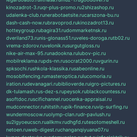
kinozadrot-3.ru
qr-plus-promo.ru
2shizashop.ru
udalenka-club.ru
nerabotaetsite.ru
carszona-bu.ru
dash-cash-now.ru
bravoprod.ru
kinozadrot13.ru
hotteygroup.ru
bagira31.ru
dommarketnsk.ru
dveriland73.ru
nis-glonass51.ru
veles-doroga.ru
tb02.ru
vrema-zdorov.ru
velonik.ru
surgutgloss.ru
nike-air-max-95.ru
nadookna.ru
lubov-pic.ru
mobilreklama.ru
pds-nn.ru
socrat2000.ru
vgurin.ru
spksochi.ru
shkola-klassika.ru
sabeonline.ru
mosoblfencing.ru
masteroptica.ru
lucomoria.ru
iration.ru
devanagari.ru
biblioverde.ru
igro-pictures.ru
dk-tulamash.ru
s-dez-s.ru
peysok.ru
blackcountess.ru
asoftdoc.ru
scifichannel.ru
ocenka-appraisal.ru
mudconnector.ru
hitstih.ru
pik-finance.ru
vip-surfing.ru
wundermoscow.ru
olymp-clan.ru
dr-pavlush.ru
su2lgyoeucscn.ru
allkmv.ru
dhgfd.ru
tesotomeshell.ru
netoen.ru
web-digest.ru
changanqiyuana07.ru