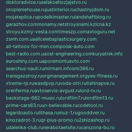
doktoradvice.ru
selskoehozjajstvo.ru
otopleniehouse.ru
justinterior.ru
chastnyjdom.ru
mojateplica.ru
podelkimaster.ru
landshaftblog.ru
garazhov.com
monamy.net
stroysnami.kz
lcna.kz
stroyu.kz
my-vesta.com
timeszp.com
avtoguru.net
zsmh.com.ua
allcelebsplasticsurgery.com
all-tattoos-for-men.com
poisk-auto.com
best-radio.com.ua
ost-engineering.com
kuryatnik.info
euroshiny.com.ua
poremontuavto.com
searchus-nauti.ru
mirmam.info
smi366.ru
transgazstroy.ru
orgmanagement.org
yes-fitness.ru
xtreme-rp.ru
wasdpvp.ru
voda-otri.ru
tishinapve.ru
orenferma.ru
avtoservis-avgust.ru
lord-tv.ru
backstage-682-music.ru
lordfilm7.ru
lordfilm13.ru
prime-cars63.ru
un-believable.ru
codetool.ru
legardoauto.ru
lithasa.ru
muz-1.ru
gooddver.ru
kinozadrot-3.ru
qr-plus-promo.ru
2shizashop.ru
udalenka-club.ru
nerabotaetsite.ru
carszona-bu.ru