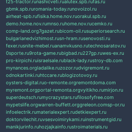
t25-tractor.ru
nashicveti.ru
alutex.spb.ru
fas.ru
gbmk.spb.ru
romania-today.ru
novoizol.ru
airheat-spb.ru
fisika.home.nov.ru
orakul.spb.ru
demo.home.nov.ru
mnso.ru
home.nov.ru
cemko.ru
comp-land.org
7gazet.ru
bicom-oil.ru
superiorsearch.ru
bulgarianedvizhimost.ru
sn-hram.ru
senovosti.ru
fexer.ru
snite-mebel.ru
anamvkusno.ru
technosaratov.ru
0sporte.ru
9rota-game.ru
bigbad.ru
227gp.ru
wes-ex.ru
pro-kirpichi.ru
israelsale.ru
black-lady.ru
stroy-db.com
mynances.org
ladalike.ru
zozor.ru
dvigremont.ru
odnokartinki.ru
htccare.ru
blogizotovoy.ru
oysters-digital.ru
o-remonte.org
remontdoma.com
myremont.org
portal-remonta.org
vyitikho.ru
mirjon.ru
superdeutsch.ru
mycrazystars.ru
filosofyfree.com
mypetslife.org
warren-buffett.org
greleon.com
sp-or.ru
infoelectrik.ru
materialexpert.ru
detkiexpert.ru
doktorvilechit.ru
vsesvoimirykami.ru
instrumentgid.ru
manikjurinfo.ru
hozjajkainfo.ru
stroimaterials.ru