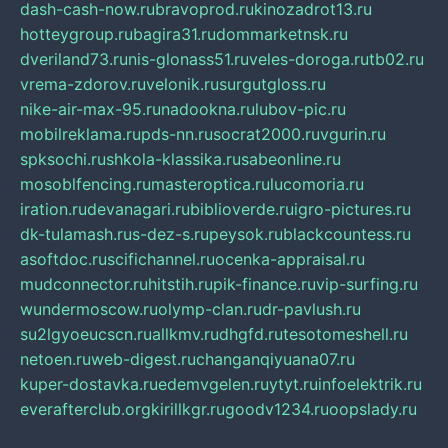
dash-cash-now.ru
bravoprod.ru
kinozadrot13.ru
hotteygroup.ru
bagira31.ru
dommarketnsk.ru
dveriland73.ru
nis-glonass51.ru
veles-doroga.ru
tb02.ru
vrema-zdorov.ru
velonik.ru
surgutgloss.ru
nike-air-max-95.ru
nadookna.ru
lubov-pic.ru
mobilreklama.ru
pds-nn.ru
socrat2000.ru
vgurin.ru
spksochi.ru
shkola-klassika.ru
sabeonline.ru
mosoblfencing.ru
masteroptica.ru
lucomoria.ru
iration.ru
devanagari.ru
biblioverde.ru
igro-pictures.ru
dk-tulamash.ru
s-dez-s.ru
peysok.ru
blackcountess.ru
asoftdoc.ru
scifichannel.ru
ocenka-appraisal.ru
mudconnector.ru
hitstih.ru
pik-finance.ru
vip-surfing.ru
wundermoscow.ru
olymp-clan.ru
dr-pavlush.ru
su2lgyoeucscn.ru
allkmv.ru
dhgfd.ru
tesotomeshell.ru
netoen.ru
web-digest.ru
changanqiyuana07.ru
kuper-dostavka.ru
edemvgelen.ru
ytyt.ru
infoelektrik.ru
everafterclub.org
kirillkgr.ru
goodv1234.ru
oopslady.ru