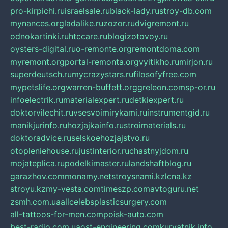
pro-kirpichi.ru
israelsale.ru
black-lady.ru
stroy-db.com
mynances.org
ladalike.ru
zozor.ru
dvigremont.ru
odnokartinki.ru
htccare.ru
blogizotovoy.ru
oysters-digital.ru
o-remonte.org
remontdoma.com
myremont.org
portal-remonta.org
vyitikho.ru
mirjon.ru
superdeutsch.ru
mycrazystars.ru
filosofyfree.com
mypetslife.org
warren-buffett.org
greleon.com
sp-or.ru
infoelectrik.ru
materialexpert.ru
detkiexpert.ru
doktorvilechit.ru
vsesvoimirykami.ru
instrumentgid.ru
manikjurinfo.ru
hozjajkainfo.ru
stroimaterials.ru
doktoradvice.ru
selskoehozjajstvo.ru
otopleniehouse.ru
justinterior.ru
chastnyjdom.ru
mojateplica.ru
podelkimaster.ru
landshaftblog.ru
garazhov.com
monamy.net
stroysnami.kz
lcna.kz
stroyu.kz
my-vesta.com
timeszp.com
avtoguru.net
zsmh.com.ua
allcelebsplasticsurgery.com
all-tattoos-for-men.com
poisk-auto.com
best-radio.com.ua
ost-engineering.com
kuryatnik.info