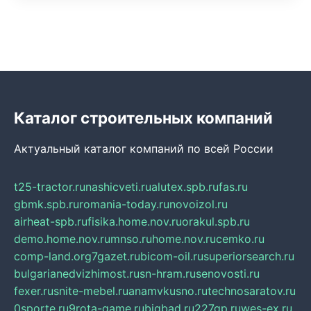
Каталог строительных компаний
Актуальный каталог компаний по всей России
t25-tractor.ru
nashicveti.ru
alutex.spb.ru
fas.ru
gbmk.spb.ru
romania-today.ru
novoizol.ru
airheat-spb.ru
fisika.home.nov.ru
orakul.spb.ru
demo.home.nov.ru
mnso.ru
home.nov.ru
cemko.ru
comp-land.org
7gazet.ru
bicom-oil.ru
superiorsearch.ru
bulgarianedvizhimost.ru
sn-hram.ru
senovosti.ru
fexer.ru
snite-mebel.ru
anamvkusno.ru
technosaratov.ru
0sporte.ru
9rota-game.ru
bigbad.ru
227gp.ru
wes-ex.ru