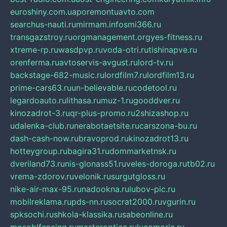
euroshiny.com.ua
poremontuavto.com
searchus-nauti.ru
mirmam.info
smi366.ru
transgazstroy.ru
orgmanagement.org
yes-fitness.ru
xtreme-rp.ru
wasdpvp.ru
voda-otri.ru
tishinapve.ru
orenferma.ru
avtoservis-avgust.ru
lord-tv.ru
backstage-682-music.ru
lordfilm7.ru
lordfilm13.ru
prime-cars63.ru
un-believable.ru
codetool.ru
legardoauto.ru
lithasa.ru
muz-1.ru
gooddver.ru
kinozadrot-3.ru
qr-plus-promo.ru
2shizashop.ru
udalenka-club.ru
nerabotaetsite.ru
carszona-bu.ru
dash-cash-now.ru
bravoprod.ru
kinozadrot13.ru
hotteygroup.ru
bagira31.ru
dommarketnsk.ru
dveriland73.ru
nis-glonass51.ru
veles-doroga.ru
tb02.ru
vrema-zdorov.ru
velonik.ru
surgutgloss.ru
nike-air-max-95.ru
nadookna.ru
lubov-pic.ru
mobilreklama.ru
pds-nn.ru
socrat2000.ru
vgurin.ru
spksochi.ru
shkola-klassika.ru
sabeonline.ru
mosoblfencing.ru
masteroptica.ru
lucomoria.ru