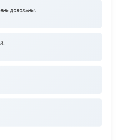
чень довольны.
й.