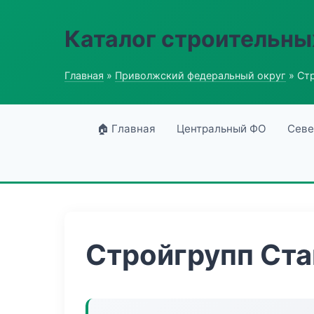
Каталог строительны
Главная
»
Приволжский федеральный округ
» Ст
🏠 Главная
Центральный ФО
Севе
Стройгрупп Ста