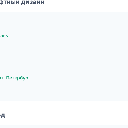
фтный дизайн
ань
кт-Петербург
од