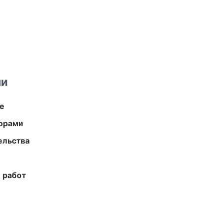
ми
те
торами
ельства
 работ