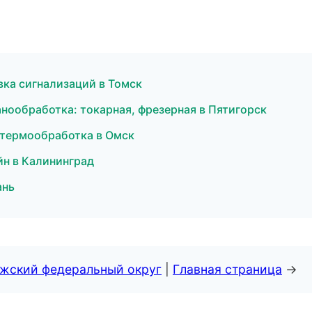
вка сигнализаций в Томск
нообработка: токарная, фрезерная в Пятигорск
 термообработка в Омск
н в Калининград
ань
лжский федеральный округ
|
Главная страница
→