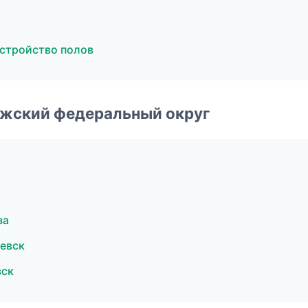
стройство полов
лжский федеральный округ
за
евск
вск