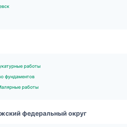
евск
укатурные работы
о фундаментов
Малярные работы
лжский федеральный округ