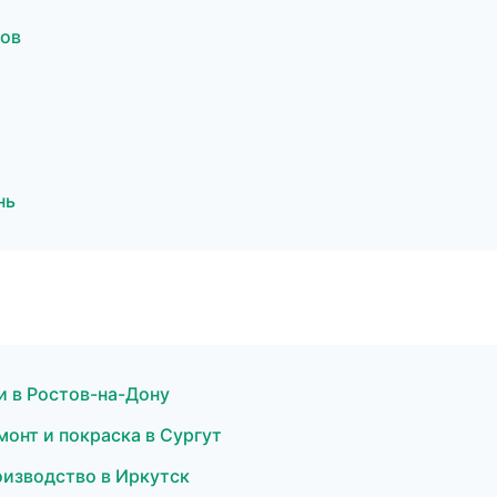
тов
нь
и в Ростов-на-Дону
монт и покраска в Сургут
оизводство в Иркутск