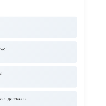
дую!
й.
чень довольны.