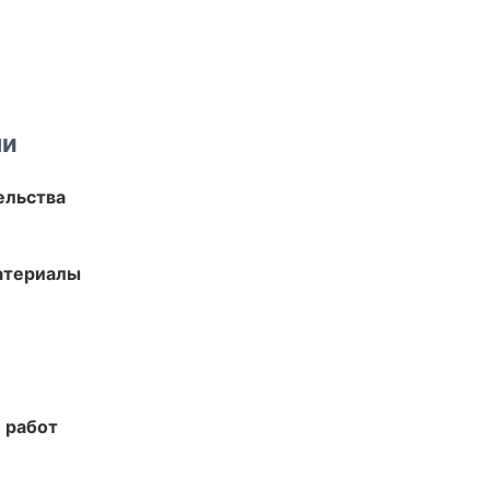
ми
ельства
атериалы
 работ