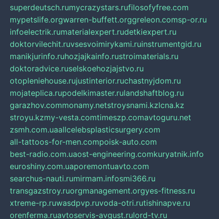
superdeutsch.ru
mycrazystars.ru
filosofyfree.com
mypetslife.org
warren-buffett.org
greleon.com
sp-or.ru
infoelectrik.ru
materialexpert.ru
detkiexpert.ru
doktorvilechit.ru
vsesvoimirykami.ru
instrumentgid.ru
manikjurinfo.ru
hozjajkainfo.ru
stroimaterials.ru
doktoradvice.ru
selskoehozjajstvo.ru
otopleniehouse.ru
justinterior.ru
chastnyjdom.ru
mojateplica.ru
podelkimaster.ru
landshaftblog.ru
garazhov.com
monamy.net
stroysnami.kz
lcna.kz
stroyu.kz
my-vesta.com
timeszp.com
avtoguru.net
zsmh.com.ua
allcelebsplasticsurgery.com
all-tattoos-for-men.com
poisk-auto.com
best-radio.com.ua
ost-engineering.com
kuryatnik.info
euroshiny.com.ua
poremontuavto.com
searchus-nauti.ru
mirmam.info
smi366.ru
transgazstroy.ru
orgmanagement.org
yes-fitness.ru
xtreme-rp.ru
wasdpvp.ru
voda-otri.ru
tishinapve.ru
orenferma.ru
avtoservis-avgust.ru
lord-tv.ru