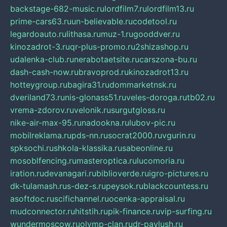
backstage-682-music.ru
lordfilm7.ru
lordfilm13.ru
prime-cars63.ru
un-believable.ru
codetool.ru
legardoauto.ru
lithasa.ru
muz-1.ru
gooddver.ru
kinozadrot-3.ru
qr-plus-promo.ru
2shizashop.ru
udalenka-club.ru
nerabotaetsite.ru
carszona-bu.ru
dash-cash-now.ru
bravoprod.ru
kinozadrot13.ru
hotteygroup.ru
bagira31.ru
dommarketnsk.ru
dveriland73.ru
nis-glonass51.ru
veles-doroga.ru
tb02.ru
vrema-zdorov.ru
velonik.ru
surgutgloss.ru
nike-air-max-95.ru
nadookna.ru
lubov-pic.ru
mobilreklama.ru
pds-nn.ru
socrat2000.ru
vgurin.ru
spksochi.ru
shkola-klassika.ru
sabeonline.ru
mosoblfencing.ru
masteroptica.ru
lucomoria.ru
iration.ru
devanagari.ru
biblioverde.ru
igro-pictures.ru
dk-tulamash.ru
s-dez-s.ru
peysok.ru
blackcountess.ru
asoftdoc.ru
scifichannel.ru
ocenka-appraisal.ru
mudconnector.ru
hitstih.ru
pik-finance.ru
vip-surfing.ru
wundermoscow.ru
olymp-clan.ru
dr-pavlush.ru