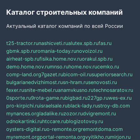
Каталог строительных компаний
Актуальный каталог компаний по всей России
t25-tractor.ru
nashicveti.ru
alutex.spb.ru
fas.ru
gbmk.spb.ru
romania-today.ru
novoizol.ru
airheat-spb.ru
fisika.home.nov.ru
orakul.spb.ru
demo.home.nov.ru
mnso.ru
home.nov.ru
cemko.ru
comp-land.org
7gazet.ru
bicom-oil.ru
superiorsearch.ru
bulgarianedvizhimost.ru
sn-hram.ru
senovosti.ru
fexer.ru
snite-mebel.ru
anamvkusno.ru
technosaratov.ru
0sporte.ru
9rota-game.ru
bigbad.ru
227gp.ru
wes-ex.ru
pro-kirpichi.ru
israelsale.ru
black-lady.ru
stroy-db.com
mynances.org
ladalike.ru
zozor.ru
dvigremont.ru
odnokartinki.ru
htccare.ru
blogizotovoy.ru
oysters-digital.ru
o-remonte.org
remontdoma.com
myremont.org
portal-remonta.org
vyitikho.ru
mirjon.ru