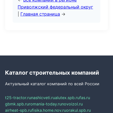
Приволжский федеральный округ
|
Главная страница
→
Каталог строительных компаний
Актуальный каталог компаний по всей России
t25-tractor.ru
nashicveti.ru
alutex.spb.ru
fas.ru
gbmk.spb.ru
romania-today.ru
novoizol.ru
airheat-spb.ru
fisika.home.nov.ru
orakul.spb.ru