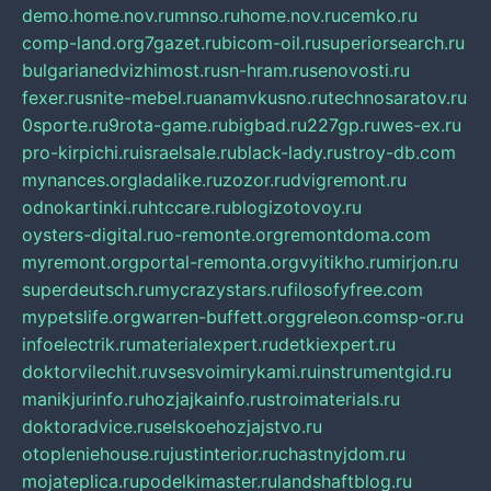
demo.home.nov.ru
mnso.ru
home.nov.ru
cemko.ru
comp-land.org
7gazet.ru
bicom-oil.ru
superiorsearch.ru
bulgarianedvizhimost.ru
sn-hram.ru
senovosti.ru
fexer.ru
snite-mebel.ru
anamvkusno.ru
technosaratov.ru
0sporte.ru
9rota-game.ru
bigbad.ru
227gp.ru
wes-ex.ru
pro-kirpichi.ru
israelsale.ru
black-lady.ru
stroy-db.com
mynances.org
ladalike.ru
zozor.ru
dvigremont.ru
odnokartinki.ru
htccare.ru
blogizotovoy.ru
oysters-digital.ru
o-remonte.org
remontdoma.com
myremont.org
portal-remonta.org
vyitikho.ru
mirjon.ru
superdeutsch.ru
mycrazystars.ru
filosofyfree.com
mypetslife.org
warren-buffett.org
greleon.com
sp-or.ru
infoelectrik.ru
materialexpert.ru
detkiexpert.ru
doktorvilechit.ru
vsesvoimirykami.ru
instrumentgid.ru
manikjurinfo.ru
hozjajkainfo.ru
stroimaterials.ru
doktoradvice.ru
selskoehozjajstvo.ru
otopleniehouse.ru
justinterior.ru
chastnyjdom.ru
mojateplica.ru
podelkimaster.ru
landshaftblog.ru