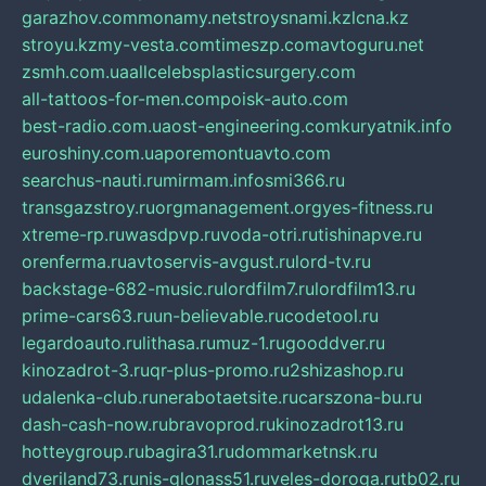
garazhov.com
monamy.net
stroysnami.kz
lcna.kz
stroyu.kz
my-vesta.com
timeszp.com
avtoguru.net
zsmh.com.ua
allcelebsplasticsurgery.com
all-tattoos-for-men.com
poisk-auto.com
best-radio.com.ua
ost-engineering.com
kuryatnik.info
euroshiny.com.ua
poremontuavto.com
searchus-nauti.ru
mirmam.info
smi366.ru
transgazstroy.ru
orgmanagement.org
yes-fitness.ru
xtreme-rp.ru
wasdpvp.ru
voda-otri.ru
tishinapve.ru
orenferma.ru
avtoservis-avgust.ru
lord-tv.ru
backstage-682-music.ru
lordfilm7.ru
lordfilm13.ru
prime-cars63.ru
un-believable.ru
codetool.ru
legardoauto.ru
lithasa.ru
muz-1.ru
gooddver.ru
kinozadrot-3.ru
qr-plus-promo.ru
2shizashop.ru
udalenka-club.ru
nerabotaetsite.ru
carszona-bu.ru
dash-cash-now.ru
bravoprod.ru
kinozadrot13.ru
hotteygroup.ru
bagira31.ru
dommarketnsk.ru
dveriland73.ru
nis-glonass51.ru
veles-doroga.ru
tb02.ru