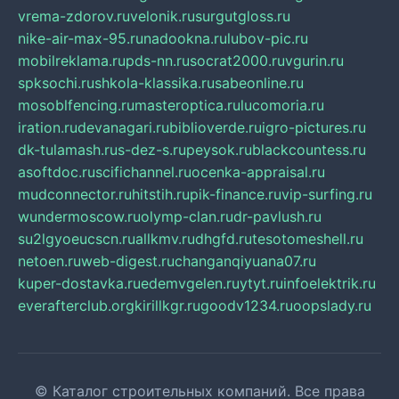
vrema-zdorov.ru
velonik.ru
surgutgloss.ru
nike-air-max-95.ru
nadookna.ru
lubov-pic.ru
mobilreklama.ru
pds-nn.ru
socrat2000.ru
vgurin.ru
spksochi.ru
shkola-klassika.ru
sabeonline.ru
mosoblfencing.ru
masteroptica.ru
lucomoria.ru
iration.ru
devanagari.ru
biblioverde.ru
igro-pictures.ru
dk-tulamash.ru
s-dez-s.ru
peysok.ru
blackcountess.ru
asoftdoc.ru
scifichannel.ru
ocenka-appraisal.ru
mudconnector.ru
hitstih.ru
pik-finance.ru
vip-surfing.ru
wundermoscow.ru
olymp-clan.ru
dr-pavlush.ru
su2lgyoeucscn.ru
allkmv.ru
dhgfd.ru
tesotomeshell.ru
netoen.ru
web-digest.ru
changanqiyuana07.ru
kuper-dostavka.ru
edemvgelen.ru
ytyt.ru
infoelektrik.ru
everafterclub.org
kirillkgr.ru
goodv1234.ru
oopslady.ru
© Каталог строительных компаний. Все права