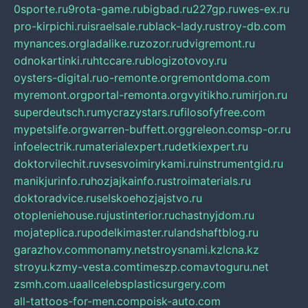
0sporte.ru
9rota-game.ru
bigbad.ru
227gp.ru
wes-ex.ru
pro-kirpichi.ru
israelsale.ru
black-lady.ru
stroy-db.com
mynances.org
ladalike.ru
zozor.ru
dvigremont.ru
odnokartinki.ru
htccare.ru
blogizotovoy.ru
oysters-digital.ru
o-remonte.org
remontdoma.com
myremont.org
portal-remonta.org
vyitikho.ru
mirjon.ru
superdeutsch.ru
mycrazystars.ru
filosofyfree.com
mypetslife.org
warren-buffett.org
greleon.com
sp-or.ru
infoelectrik.ru
materialexpert.ru
detkiexpert.ru
doktorvilechit.ru
vsesvoimirykami.ru
instrumentgid.ru
manikjurinfo.ru
hozjajkainfo.ru
stroimaterials.ru
doktoradvice.ru
selskoehozjajstvo.ru
otopleniehouse.ru
justinterior.ru
chastnyjdom.ru
mojateplica.ru
podelkimaster.ru
landshaftblog.ru
garazhov.com
monamy.net
stroysnami.kz
lcna.kz
stroyu.kz
my-vesta.com
timeszp.com
avtoguru.net
zsmh.com.ua
allcelebsplasticsurgery.com
all-tattoos-for-men.com
poisk-auto.com