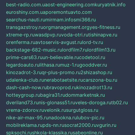
best-radio.com.ua
ost-engineering.com
kuryatnik.info
euroshiny.com.ua
poremontuavto.com
searchus-nauti.ru
mirmam.info
smi366.ru
transgazstroy.ru
orgmanagement.org
yes-fitness.ru
xtreme-rp.ru
wasdpvp.ru
voda-otri.ru
tishinapve.ru
orenferma.ru
avtoservis-avgust.ru
lord-tv.ru
backstage-682-music.ru
lordfilm7.ru
lordfilm13.ru
prime-cars63.ru
un-believable.ru
codetool.ru
legardoauto.ru
lithasa.ru
muz-1.ru
gooddver.ru
kinozadrot-3.ru
qr-plus-promo.ru
2shizashop.ru
udalenka-club.ru
nerabotaetsite.ru
carszona-bu.ru
dash-cash-now.ru
bravoprod.ru
kinozadrot13.ru
hotteygroup.ru
bagira31.ru
dommarketnsk.ru
dveriland73.ru
nis-glonass51.ru
veles-doroga.ru
tb02.ru
vrema-zdorov.ru
velonik.ru
surgutgloss.ru
nike-air-max-95.ru
nadookna.ru
lubov-pic.ru
mobilreklama.ru
pds-nn.ru
socrat2000.ru
vgurin.ru
spksochi.ru
shkola-klassika.ru
sabeonline.ru