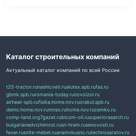
Каталог строительных компаний
Актуальный каталог компаний по всей России
t25-tractor.ru
nashicveti.ru
alutex.spb.ru
fas.ru
gbmk.spb.ru
romania-today.ru
novoizol.ru
airheat-spb.ru
fisika.home.nov.ru
orakul.spb.ru
demo.home.nov.ru
mnso.ru
home.nov.ru
cemko.ru
comp-land.org
7gazet.ru
bicom-oil.ru
superiorsearch.ru
bulgarianedvizhimost.ru
sn-hram.ru
senovosti.ru
fexer.ru
snite-mebel.ru
anamvkusno.ru
technosaratov.ru