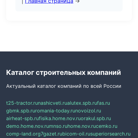
|
Главная страница
→
Каталог строительных компаний
Актуальный каталог компаний по всей России
t25-tractor.ru
nashicveti.ru
alutex.spb.ru
fas.ru
gbmk.spb.ru
romania-today.ru
novoizol.ru
airheat-spb.ru
fisika.home.nov.ru
orakul.spb.ru
demo.home.nov.ru
mnso.ru
home.nov.ru
cemko.ru
comp-land.org
7gazet.ru
bicom-oil.ru
superiorsearch.ru