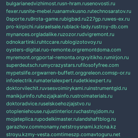
bulgarianedvizhimost.ru
sn-hram.ru
senovosti.ru
fexer.ru
snite-mebel.ru
anamvkusno.ru
technosaratov.ru
0sporte.ru
9rota-game.ru
bigbad.ru
227gp.ru
wes-ex.ru
pro-kirpichi.ru
israelsale.ru
black-lady.ru
stroy-db.com
mynances.org
ladalike.ru
zozor.ru
dvigremont.ru
odnokartinki.ru
htccare.ru
blogizotovoy.ru
oysters-digital.ru
o-remonte.org
remontdoma.com
myremont.org
portal-remonta.org
vyitikho.ru
mirjon.ru
superdeutsch.ru
mycrazystars.ru
filosofyfree.com
mypetslife.org
warren-buffett.org
greleon.com
sp-or.ru
infoelectrik.ru
materialexpert.ru
detkiexpert.ru
doktorvilechit.ru
vsesvoimirykami.ru
instrumentgid.ru
manikjurinfo.ru
hozjajkainfo.ru
stroimaterials.ru
doktoradvice.ru
selskoehozjajstvo.ru
otopleniehouse.ru
justinterior.ru
chastnyjdom.ru
mojateplica.ru
podelkimaster.ru
landshaftblog.ru
garazhov.com
monamy.net
stroysnami.kz
lcna.kz
stroyu.kz
my-vesta.com
timeszp.com
avtoguru.net