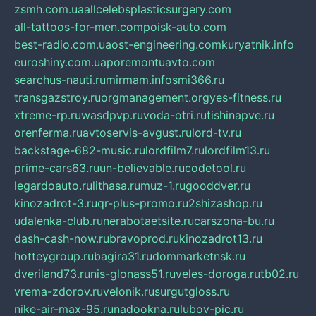
zsmh.com.ua
allcelebsplasticsurgery.com
all-tattoos-for-men.com
poisk-auto.com
best-radio.com.ua
ost-engineering.com
kuryatnik.info
euroshiny.com.ua
poremontuavto.com
searchus-nauti.ru
mirmam.info
smi366.ru
transgazstroy.ru
orgmanagement.org
yes-fitness.ru
xtreme-rp.ru
wasdpvp.ru
voda-otri.ru
tishinapve.ru
orenferma.ru
avtoservis-avgust.ru
lord-tv.ru
backstage-682-music.ru
lordfilm7.ru
lordfilm13.ru
prime-cars63.ru
un-believable.ru
codetool.ru
legardoauto.ru
lithasa.ru
muz-1.ru
gooddver.ru
kinozadrot-3.ru
qr-plus-promo.ru
2shizashop.ru
udalenka-club.ru
nerabotaetsite.ru
carszona-bu.ru
dash-cash-now.ru
bravoprod.ru
kinozadrot13.ru
hotteygroup.ru
bagira31.ru
dommarketnsk.ru
dveriland73.ru
nis-glonass51.ru
veles-doroga.ru
tb02.ru
vrema-zdorov.ru
velonik.ru
surgutgloss.ru
nike-air-max-95.ru
nadookna.ru
lubov-pic.ru