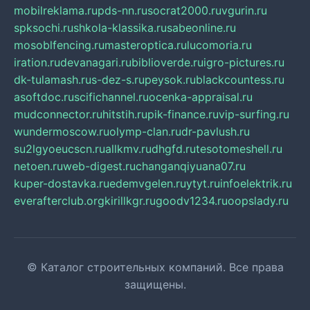
mobilreklama.ru
pds-nn.ru
socrat2000.ru
vgurin.ru
spksochi.ru
shkola-klassika.ru
sabeonline.ru
mosoblfencing.ru
masteroptica.ru
lucomoria.ru
iration.ru
devanagari.ru
biblioverde.ru
igro-pictures.ru
dk-tulamash.ru
s-dez-s.ru
peysok.ru
blackcountess.ru
asoftdoc.ru
scifichannel.ru
ocenka-appraisal.ru
mudconnector.ru
hitstih.ru
pik-finance.ru
vip-surfing.ru
wundermoscow.ru
olymp-clan.ru
dr-pavlush.ru
su2lgyoeucscn.ru
allkmv.ru
dhgfd.ru
tesotomeshell.ru
netoen.ru
web-digest.ru
changanqiyuana07.ru
kuper-dostavka.ru
edemvgelen.ru
ytyt.ru
infoelektrik.ru
everafterclub.org
kirillkgr.ru
goodv1234.ru
oopslady.ru
© Каталог строительных компаний. Все права
защищены.