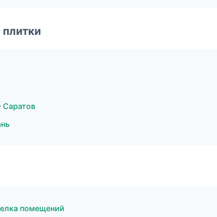
 плитки
 Саратов
ань
делка помещений