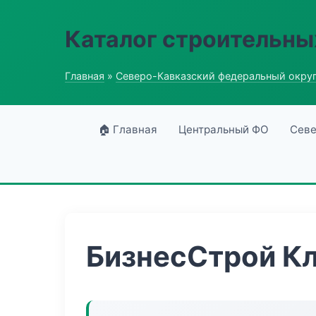
Каталог строительны
Главная
»
Северо-Кавказский федеральный окру
🏠 Главная
Центральный ФО
Севе
БизнесСтрой К