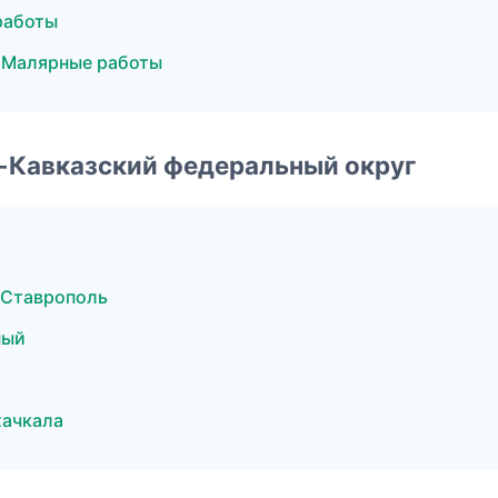
работы
 Малярные работы
о-Кавказский федеральный округ
 Ставрополь
ный
хачкала