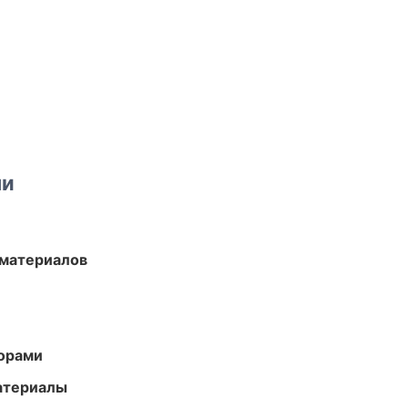
ми
 материалов
торами
атериалы