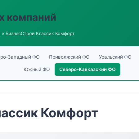
х компаний
г
» БизнесСтрой Классик Комфорт
ро-Западный ФО
Приволжский ФО
Уральский ФО
Южный ФО
Северо-Кавказский ФО
лассик Комфорт