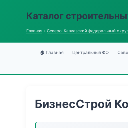
Каталог строительны
Главная
»
Северо-Кавказский федеральный окру
🏠 Главная
Центральный ФО
Севе
БизнесСтрой К