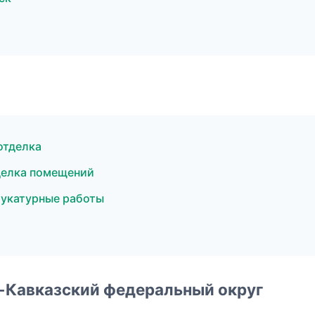
отделка
делка помещений
укатурные работы
о-Кавказский федеральный округ