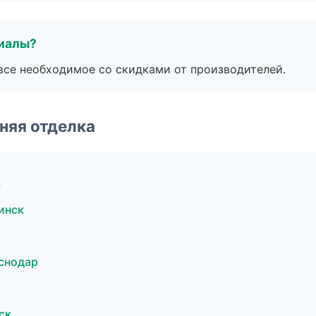
риалы?
все необходимое со скидками от производителей.
няя отделка
з
инск
снодар
ск