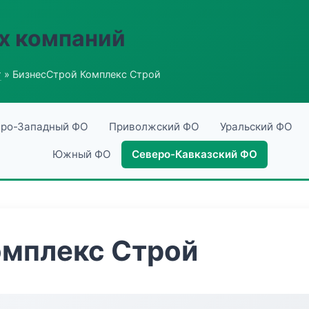
х компаний
г
» БизнесСтрой Комплекс Строй
ро-Западный ФО
Приволжский ФО
Уральский ФО
Южный ФО
Северо-Кавказский ФО
омплекс Строй