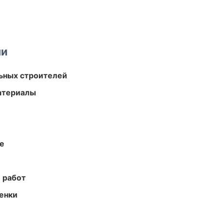
ми
ьных строителей
атериалы
те
 работ
енки