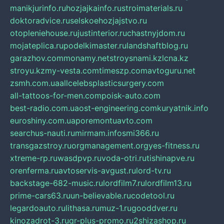
manikjurinfo.ru
hozjajkainfo.ru
stroimaterials.ru
doktoradvice.ru
selskoehozjajstvo.ru
otopleniehouse.ru
justinterior.ru
chastnyjdom.ru
mojateplica.ru
podelkimaster.ru
landshaftblog.ru
garazhov.com
monamy.net
stroysnami.kz
lcna.kz
stroyu.kz
my-vesta.com
timeszp.com
avtoguru.net
zsmh.com.ua
allcelebsplasticsurgery.com
all-tattoos-for-men.com
poisk-auto.com
best-radio.com.ua
ost-engineering.com
kuryatnik.info
euroshiny.com.ua
poremontuavto.com
searchus-nauti.ru
mirmam.info
smi366.ru
transgazstroy.ru
orgmanagement.org
yes-fitness.ru
xtreme-rp.ru
wasdpvp.ru
voda-otri.ru
tishinapve.ru
orenferma.ru
avtoservis-avgust.ru
lord-tv.ru
backstage-682-music.ru
lordfilm7.ru
lordfilm13.ru
prime-cars63.ru
un-believable.ru
codetool.ru
legardoauto.ru
lithasa.ru
muz-1.ru
gooddver.ru
kinozadrot-3.ru
qr-plus-promo.ru
2shizashop.ru