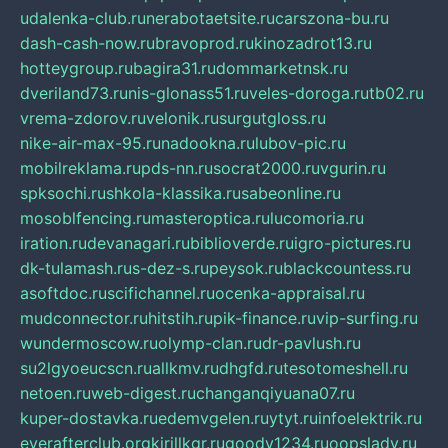
udalenka-club.ru
nerabotaetsite.ru
carszona-bu.ru
dash-cash-now.ru
bravoprod.ru
kinozadrot13.ru
hotteygroup.ru
bagira31.ru
dommarketnsk.ru
dveriland73.ru
nis-glonass51.ru
veles-doroga.ru
tb02.ru
vrema-zdorov.ru
velonik.ru
surgutgloss.ru
nike-air-max-95.ru
nadookna.ru
lubov-pic.ru
mobilreklama.ru
pds-nn.ru
socrat2000.ru
vgurin.ru
spksochi.ru
shkola-klassika.ru
sabeonline.ru
mosoblfencing.ru
masteroptica.ru
lucomoria.ru
iration.ru
devanagari.ru
biblioverde.ru
igro-pictures.ru
dk-tulamash.ru
s-dez-s.ru
peysok.ru
blackcountess.ru
asoftdoc.ru
scifichannel.ru
ocenka-appraisal.ru
mudconnector.ru
hitstih.ru
pik-finance.ru
vip-surfing.ru
wundermoscow.ru
olymp-clan.ru
dr-pavlush.ru
su2lgyoeucscn.ru
allkmv.ru
dhgfd.ru
tesotomeshell.ru
netoen.ru
web-digest.ru
changanqiyuana07.ru
kuper-dostavka.ru
edemvgelen.ru
ytyt.ru
infoelektrik.ru
everafterclub.org
kirillkgr.ru
goodv1234.ru
oopslady.ru