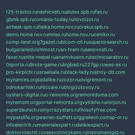
t25-tractor.ru
nashicveti.ru
alutex.spb.ru
fas.ru
gbmk.spb.ru
romania-today.ru
novoizol.ru
airheat-spb.ru
fisika.home.nov.ru
orakul.spb.ru
demo.home.nov.ru
mnso.ru
home.nov.ru
cemko.ru
comp-land.org
7gazet.ru
bicom-oil.ru
superiorsearch.ru
bulgarianedvizhimost.ru
sn-hram.ru
senovosti.ru
fexer.ru
snite-mebel.ru
anamvkusno.ru
technosaratov.ru
0sporte.ru
9rota-game.ru
bigbad.ru
227gp.ru
wes-ex.ru
pro-kirpichi.ru
israelsale.ru
black-lady.ru
stroy-db.com
mynances.org
ladalike.ru
zozor.ru
dvigremont.ru
odnokartinki.ru
htccare.ru
blogizotovoy.ru
oysters-digital.ru
o-remonte.org
remontdoma.com
myremont.org
portal-remonta.org
vyitikho.ru
mirjon.ru
superdeutsch.ru
mycrazystars.ru
filosofyfree.com
mypetslife.org
warren-buffett.org
greleon.com
sp-or.ru
infoelectrik.ru
materialexpert.ru
detkiexpert.ru
doktorvilechit.ru
vsesvoimirykami.ru
instrumentgid.ru