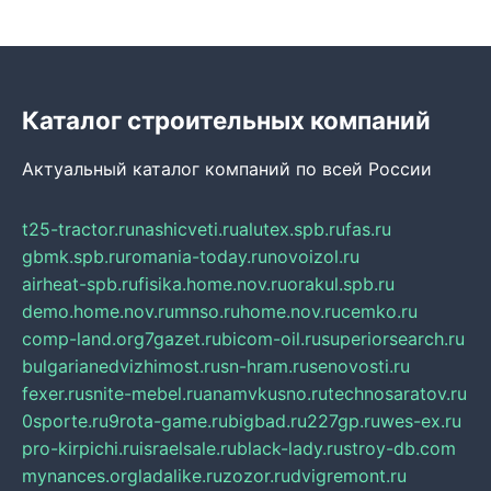
Каталог строительных компаний
Актуальный каталог компаний по всей России
t25-tractor.ru
nashicveti.ru
alutex.spb.ru
fas.ru
gbmk.spb.ru
romania-today.ru
novoizol.ru
airheat-spb.ru
fisika.home.nov.ru
orakul.spb.ru
demo.home.nov.ru
mnso.ru
home.nov.ru
cemko.ru
comp-land.org
7gazet.ru
bicom-oil.ru
superiorsearch.ru
bulgarianedvizhimost.ru
sn-hram.ru
senovosti.ru
fexer.ru
snite-mebel.ru
anamvkusno.ru
technosaratov.ru
0sporte.ru
9rota-game.ru
bigbad.ru
227gp.ru
wes-ex.ru
pro-kirpichi.ru
israelsale.ru
black-lady.ru
stroy-db.com
mynances.org
ladalike.ru
zozor.ru
dvigremont.ru