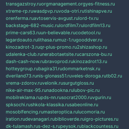
transgazstroy.ru
orgmanagement.org
yes-fitness.ru
xtreme-rp.ru
wasdpvp.ru
voda-otri.ru
tishinapve.ru
orenferma.ru
avtoservis-avgust.ru
lord-tv.ru
backstage-682-music.ru
lordfilm7.ru
lordfilm13.ru
prime-cars63.ru
un-believable.ru
codetool.ru
legardoauto.ru
lithasa.ru
muz-1.ru
gooddver.ru
kinozadrot-3.ru
qr-plus-promo.ru
2shizashop.ru
udalenka-club.ru
nerabotaetsite.ru
carszona-bu.ru
dash-cash-now.ru
bravoprod.ru
kinozadrot13.ru
hotteygroup.ru
bagira31.ru
dommarketnsk.ru
dveriland73.ru
nis-glonass51.ru
veles-doroga.ru
tb02.ru
vrema-zdorov.ru
velonik.ru
surgutgloss.ru
nike-air-max-95.ru
nadookna.ru
lubov-pic.ru
mobilreklama.ru
pds-nn.ru
socrat2000.ru
vgurin.ru
spksochi.ru
shkola-klassika.ru
sabeonline.ru
mosoblfencing.ru
masteroptica.ru
lucomoria.ru
iration.ru
devanagari.ru
biblioverde.ru
igro-pictures.ru
dk-tulamash.ru
s-dez-s.ru
peysok.ru
blackcountess.ru