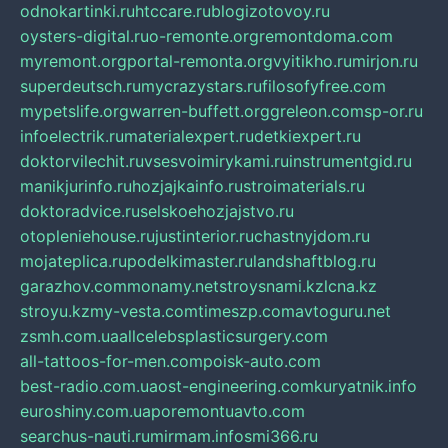
odnokartinki.ru
htccare.ru
blogizotovoy.ru
oysters-digital.ru
o-remonte.org
remontdoma.com
myremont.org
portal-remonta.org
vyitikho.ru
mirjon.ru
superdeutsch.ru
mycrazystars.ru
filosofyfree.com
mypetslife.org
warren-buffett.org
greleon.com
sp-or.ru
infoelectrik.ru
materialexpert.ru
detkiexpert.ru
doktorvilechit.ru
vsesvoimirykami.ru
instrumentgid.ru
manikjurinfo.ru
hozjajkainfo.ru
stroimaterials.ru
doktoradvice.ru
selskoehozjajstvo.ru
otopleniehouse.ru
justinterior.ru
chastnyjdom.ru
mojateplica.ru
podelkimaster.ru
landshaftblog.ru
garazhov.com
monamy.net
stroysnami.kz
lcna.kz
stroyu.kz
my-vesta.com
timeszp.com
avtoguru.net
zsmh.com.ua
allcelebsplasticsurgery.com
all-tattoos-for-men.com
poisk-auto.com
best-radio.com.ua
ost-engineering.com
kuryatnik.info
euroshiny.com.ua
poremontuavto.com
searchus-nauti.ru
mirmam.info
smi366.ru