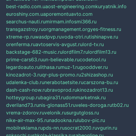
best-radio.com.ua
ost-engineering.com
kuryatnik.info
euroshiny.com.ua
poremontuavto.com
searchus-nauti.ru
mirmam.info
smi366.ru
transgazstroy.ru
orgmanagement.org
yes-fitness.ru
xtreme-rp.ru
wasdpvp.ru
voda-otri.ru
tishinapve.ru
orenferma.ru
avtoservis-avgust.ru
lord-tv.ru
backstage-682-music.ru
lordfilm7.ru
lordfilm13.ru
prime-cars63.ru
un-believable.ru
codetool.ru
legardoauto.ru
lithasa.ru
muz-1.ru
gooddver.ru
kinozadrot-3.ru
qr-plus-promo.ru
2shizashop.ru
udalenka-club.ru
nerabotaetsite.ru
carszona-bu.ru
dash-cash-now.ru
bravoprod.ru
kinozadrot13.ru
hotteygroup.ru
bagira31.ru
dommarketnsk.ru
dveriland73.ru
nis-glonass51.ru
veles-doroga.ru
tb02.ru
vrema-zdorov.ru
velonik.ru
surgutgloss.ru
nike-air-max-95.ru
nadookna.ru
lubov-pic.ru
mobilreklama.ru
pds-nn.ru
socrat2000.ru
vgurin.ru
spksochi.ru
shkola-klassika.ru
sabeonline.ru