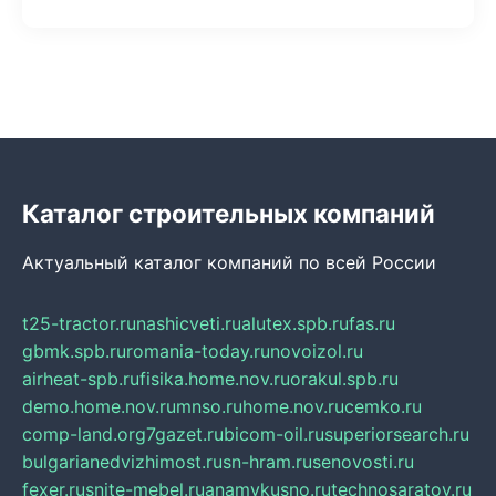
Каталог строительных компаний
Актуальный каталог компаний по всей России
t25-tractor.ru
nashicveti.ru
alutex.spb.ru
fas.ru
gbmk.spb.ru
romania-today.ru
novoizol.ru
airheat-spb.ru
fisika.home.nov.ru
orakul.spb.ru
demo.home.nov.ru
mnso.ru
home.nov.ru
cemko.ru
comp-land.org
7gazet.ru
bicom-oil.ru
superiorsearch.ru
bulgarianedvizhimost.ru
sn-hram.ru
senovosti.ru
fexer.ru
snite-mebel.ru
anamvkusno.ru
technosaratov.ru