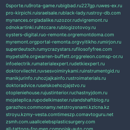
0sporte.ru
9rota-game.ru
bigbad.ru
227gp.ru
wes-ex.ru
pro-kirpichi.ru
israelsale.ru
black-lady.ru
stroy-db.com
mynances.org
ladalike.ru
zozor.ru
dvigremont.ru
odnokartinki.ru
htccare.ru
blogizotovoy.ru
oysters-digital.ru
o-remonte.org
remontdoma.com
myremont.org
portal-remonta.org
vyitikho.ru
mirjon.ru
superdeutsch.ru
mycrazystars.ru
filosofyfree.com
mypetslife.org
warren-buffett.org
greleon.com
sp-or.ru
infoelectrik.ru
materialexpert.ru
detkiexpert.ru
doktorvilechit.ru
vsesvoimirykami.ru
instrumentgid.ru
manikjurinfo.ru
hozjajkainfo.ru
stroimaterials.ru
doktoradvice.ru
selskoehozjajstvo.ru
otopleniehouse.ru
justinterior.ru
chastnyjdom.ru
mojateplica.ru
podelkimaster.ru
landshaftblog.ru
garazhov.com
monamy.net
stroysnami.kz
lcna.kz
stroyu.kz
my-vesta.com
timeszp.com
avtoguru.net
zsmh.com.ua
allcelebsplasticsurgery.com
all-tattoos-for-men.com
poisk-auto.com