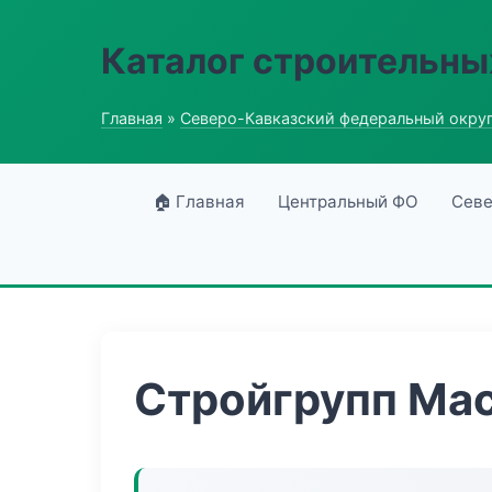
Каталог строительны
Главная
»
Северо-Кавказский федеральный окру
🏠 Главная
Центральный ФО
Севе
Стройгрупп Мас