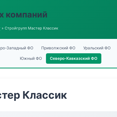
х компаний
г
» Стройгрупп Мастер Классик
ро-Западный ФО
Приволжский ФО
Уральский ФО
Южный ФО
Северо-Кавказский ФО
тер Классик