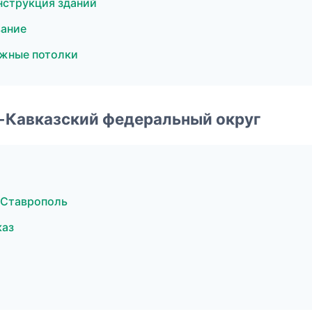
нструкция зданий
вание
жные потолки
о-Кавказский федеральный округ
 Ставрополь
каз