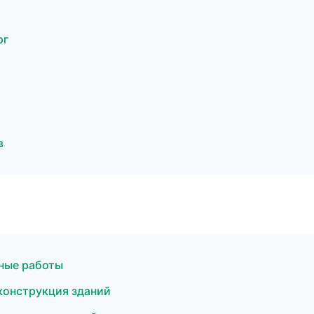
рг
в
ные работы
конструкция зданий