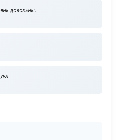
чень довольны.
дую!