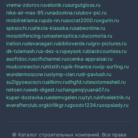
vrema-zdorov.ru
velonik.ru
surgutgloss.ru
nike-air-max-95.ru
nadookna.ru
lubov-pic.ru
mobilreklama.ru
pds-nn.ru
socrat2000.ru
vgurin.ru
spksochi.ru
shkola-klassika.ru
sabeonline.ru
mosoblfencing.ru
masteroptica.ru
lucomoria.ru
iration.ru
devanagari.ru
biblioverde.ru
igro-pictures.ru
dk-tulamash.ru
s-dez-s.ru
peysok.ru
blackcountess.ru
asoftdoc.ru
scifichannel.ru
ocenka-appraisal.ru
mudconnector.ru
hitstih.ru
pik-finance.ru
vip-surfing.ru
wundermoscow.ru
olymp-clan.ru
dr-pavlush.ru
su2lgyoeucscn.ru
allkmv.ru
dhgfd.ru
tesotomeshell.ru
netoen.ru
web-digest.ru
changanqiyuana07.ru
kuper-dostavka.ru
edemvgelen.ru
ytyt.ru
infoelektrik.ru
everafterclub.org
kirillkgr.ru
goodv1234.ru
oopslady.ru
© Каталог строительных компаний. Все права