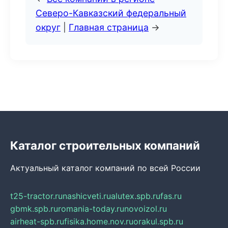
Северо-Кавказский федеральный
округ
|
Главная страница
→
Каталог строительных компаний
Актуальный каталог компаний по всей России
t25-tractor.ru
nashicveti.ru
alutex.spb.ru
fas.ru
gbmk.spb.ru
romania-today.ru
novoizol.ru
airheat-spb.ru
fisika.home.nov.ru
orakul.spb.ru