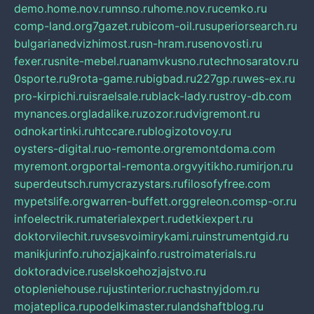
demo.home.nov.ru
mnso.ru
home.nov.ru
cemko.ru
comp-land.org
7gazet.ru
bicom-oil.ru
superiorsearch.ru
bulgarianedvizhimost.ru
sn-hram.ru
senovosti.ru
fexer.ru
snite-mebel.ru
anamvkusno.ru
technosaratov.ru
0sporte.ru
9rota-game.ru
bigbad.ru
227gp.ru
wes-ex.ru
pro-kirpichi.ru
israelsale.ru
black-lady.ru
stroy-db.com
mynances.org
ladalike.ru
zozor.ru
dvigremont.ru
odnokartinki.ru
htccare.ru
blogizotovoy.ru
oysters-digital.ru
o-remonte.org
remontdoma.com
myremont.org
portal-remonta.org
vyitikho.ru
mirjon.ru
superdeutsch.ru
mycrazystars.ru
filosofyfree.com
mypetslife.org
warren-buffett.org
greleon.com
sp-or.ru
infoelectrik.ru
materialexpert.ru
detkiexpert.ru
doktorvilechit.ru
vsesvoimirykami.ru
instrumentgid.ru
manikjurinfo.ru
hozjajkainfo.ru
stroimaterials.ru
doktoradvice.ru
selskoehozjajstvo.ru
otopleniehouse.ru
justinterior.ru
chastnyjdom.ru
mojateplica.ru
podelkimaster.ru
landshaftblog.ru