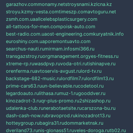
garazhov.com
monamy.net
stroysnami.kz
lcna.kz
stroyu.kz
my-vesta.com
timeszp.com
avtoguru.net
zsmh.com.ua
allcelebsplasticsurgery.com
all-tattoos-for-men.com
poisk-auto.com
best-radio.com.ua
ost-engineering.com
kuryatnik.info
euroshiny.com.ua
poremontuavto.com
searchus-nauti.ru
mirmam.info
smi366.ru
transgazstroy.ru
orgmanagement.org
yes-fitness.ru
xtreme-rp.ru
wasdpvp.ru
voda-otri.ru
tishinapve.ru
orenferma.ru
avtoservis-avgust.ru
lord-tv.ru
backstage-682-music.ru
lordfilm7.ru
lordfilm13.ru
prime-cars63.ru
un-believable.ru
codetool.ru
legardoauto.ru
lithasa.ru
muz-1.ru
gooddver.ru
kinozadrot-3.ru
qr-plus-promo.ru
2shizashop.ru
udalenka-club.ru
nerabotaetsite.ru
carszona-bu.ru
dash-cash-now.ru
bravoprod.ru
kinozadrot13.ru
hotteygroup.ru
bagira31.ru
dommarketnsk.ru
dveriland73.ru
nis-glonass51.ru
veles-doroga.ru
tb02.ru