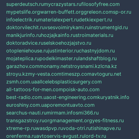
superdeutsch.ru
mycrazystars.ru
filosofyfree.com
mypetslife.org
warren-buffett.org
greleon.com
sp-or.ru
infoelectrik.ru
materialexpert.ru
detkiexpert.ru
doktorvilechit.ru
vsesvoimirykami.ru
instrumentgid.ru
manikjurinfo.ru
hozjajkainfo.ru
stroimaterials.ru
doktoradvice.ru
selskoehozjajstvo.ru
otopleniehouse.ru
justinterior.ru
chastnyjdom.ru
mojateplica.ru
podelkimaster.ru
landshaftblog.ru
garazhov.com
monamy.net
stroysnami.kz
lcna.kz
stroyu.kz
my-vesta.com
timeszp.com
avtoguru.net
zsmh.com.ua
allcelebsplasticsurgery.com
all-tattoos-for-men.com
poisk-auto.com
best-radio.com.ua
ost-engineering.com
kuryatnik.info
euroshiny.com.ua
poremontuavto.com
searchus-nauti.ru
mirmam.info
smi366.ru
transgazstroy.ru
orgmanagement.org
yes-fitness.ru
xtreme-rp.ru
wasdpvp.ru
voda-otri.ru
tishinapve.ru
orenferma.ru
avtoservis-avgust.ru
lord-tv.ru