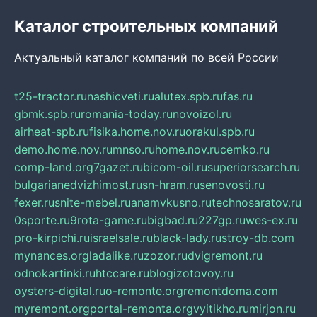
Каталог строительных компаний
Актуальный каталог компаний по всей России
t25-tractor.ru
nashicveti.ru
alutex.spb.ru
fas.ru
gbmk.spb.ru
romania-today.ru
novoizol.ru
airheat-spb.ru
fisika.home.nov.ru
orakul.spb.ru
demo.home.nov.ru
mnso.ru
home.nov.ru
cemko.ru
comp-land.org
7gazet.ru
bicom-oil.ru
superiorsearch.ru
bulgarianedvizhimost.ru
sn-hram.ru
senovosti.ru
fexer.ru
snite-mebel.ru
anamvkusno.ru
technosaratov.ru
0sporte.ru
9rota-game.ru
bigbad.ru
227gp.ru
wes-ex.ru
pro-kirpichi.ru
israelsale.ru
black-lady.ru
stroy-db.com
mynances.org
ladalike.ru
zozor.ru
dvigremont.ru
odnokartinki.ru
htccare.ru
blogizotovoy.ru
oysters-digital.ru
o-remonte.org
remontdoma.com
myremont.org
portal-remonta.org
vyitikho.ru
mirjon.ru