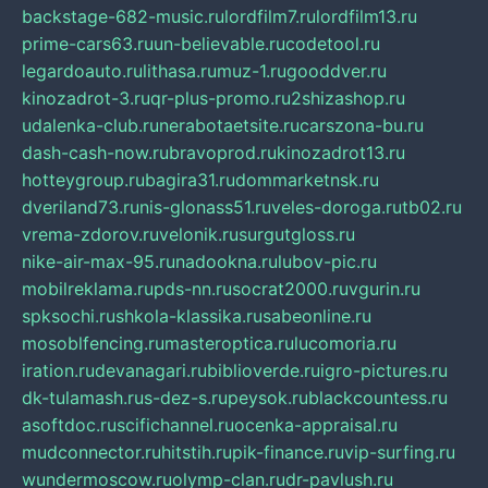
backstage-682-music.ru
lordfilm7.ru
lordfilm13.ru
prime-cars63.ru
un-believable.ru
codetool.ru
legardoauto.ru
lithasa.ru
muz-1.ru
gooddver.ru
kinozadrot-3.ru
qr-plus-promo.ru
2shizashop.ru
udalenka-club.ru
nerabotaetsite.ru
carszona-bu.ru
dash-cash-now.ru
bravoprod.ru
kinozadrot13.ru
hotteygroup.ru
bagira31.ru
dommarketnsk.ru
dveriland73.ru
nis-glonass51.ru
veles-doroga.ru
tb02.ru
vrema-zdorov.ru
velonik.ru
surgutgloss.ru
nike-air-max-95.ru
nadookna.ru
lubov-pic.ru
mobilreklama.ru
pds-nn.ru
socrat2000.ru
vgurin.ru
spksochi.ru
shkola-klassika.ru
sabeonline.ru
mosoblfencing.ru
masteroptica.ru
lucomoria.ru
iration.ru
devanagari.ru
biblioverde.ru
igro-pictures.ru
dk-tulamash.ru
s-dez-s.ru
peysok.ru
blackcountess.ru
asoftdoc.ru
scifichannel.ru
ocenka-appraisal.ru
mudconnector.ru
hitstih.ru
pik-finance.ru
vip-surfing.ru
wundermoscow.ru
olymp-clan.ru
dr-pavlush.ru