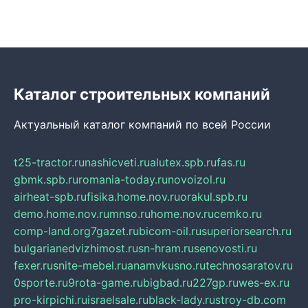
Каталог строительных компаний
Актуальный каталог компаний по всей России
t25-tractor.ru
nashicveti.ru
alutex.spb.ru
fas.ru
gbmk.spb.ru
romania-today.ru
novoizol.ru
airheat-spb.ru
fisika.home.nov.ru
orakul.spb.ru
demo.home.nov.ru
mnso.ru
home.nov.ru
cemko.ru
comp-land.org
7gazet.ru
bicom-oil.ru
superiorsearch.ru
bulgarianedvizhimost.ru
sn-hram.ru
senovosti.ru
fexer.ru
snite-mebel.ru
anamvkusno.ru
technosaratov.ru
0sporte.ru
9rota-game.ru
bigbad.ru
227gp.ru
wes-ex.ru
pro-kirpichi.ru
israelsale.ru
black-lady.ru
stroy-db.com