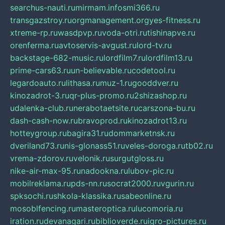
searchus-nauti.ru
mirmam.info
smi366.ru
transgazstroy.ru
orgmanagement.org
yes-fitness.ru
xtreme-rp.ru
wasdpvp.ru
voda-otri.ru
tishinapve.ru
orenferma.ru
avtoservis-avgust.ru
lord-tv.ru
backstage-682-music.ru
lordfilm7.ru
lordfilm13.ru
prime-cars63.ru
un-believable.ru
codetool.ru
legardoauto.ru
lithasa.ru
muz-1.ru
gooddver.ru
kinozadrot-3.ru
qr-plus-promo.ru
2shizashop.ru
udalenka-club.ru
nerabotaetsite.ru
carszona-bu.ru
dash-cash-now.ru
bravoprod.ru
kinozadrot13.ru
hotteygroup.ru
bagira31.ru
dommarketnsk.ru
dveriland73.ru
nis-glonass51.ru
veles-doroga.ru
tb02.ru
vrema-zdorov.ru
velonik.ru
surgutgloss.ru
nike-air-max-95.ru
nadookna.ru
lubov-pic.ru
mobilreklama.ru
pds-nn.ru
socrat2000.ru
vgurin.ru
spksochi.ru
shkola-klassika.ru
sabeonline.ru
mosoblfencing.ru
masteroptica.ru
lucomoria.ru
iration.ru
devanagari.ru
biblioverde.ru
igro-pictures.ru