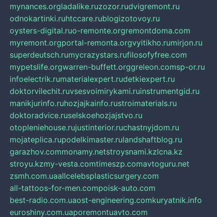
mynances.org
ladalike.ru
zozor.ru
dvigremont.ru
odnokartinki.ru
htccare.ru
blogizotovoy.ru
oysters-digital.ru
o-remonte.org
remontdoma.com
myremont.org
portal-remonta.org
vyitikho.ru
mirjon.ru
superdeutsch.ru
mycrazystars.ru
filosofyfree.com
mypetslife.org
warren-buffett.org
greleon.com
sp-or.ru
infoelectrik.ru
materialexpert.ru
detkiexpert.ru
doktorvilechit.ru
vsesvoimirykami.ru
instrumentgid.ru
manikjurinfo.ru
hozjajkainfo.ru
stroimaterials.ru
doktoradvice.ru
selskoehozjajstvo.ru
otopleniehouse.ru
justinterior.ru
chastnyjdom.ru
mojateplica.ru
podelkimaster.ru
landshaftblog.ru
garazhov.com
monamy.net
stroysnami.kz
lcna.kz
stroyu.kz
my-vesta.com
timeszp.com
avtoguru.net
zsmh.com.ua
allcelebsplasticsurgery.com
all-tattoos-for-men.com
poisk-auto.com
best-radio.com.ua
ost-engineering.com
kuryatnik.info
euroshiny.com.ua
poremontuavto.com