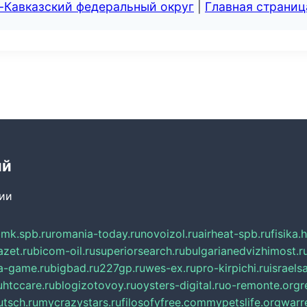
-Кавказский федеральный округ
|
Главная страниц
ий
сии
mk.spb.ru
romania-today.ru
novoizol.ru
airheat-spb.ru
fisika.
azet.ru
bicom-oil.ru
superiorsearch.ru
bulgarianedvizhimost.r
a-game.ru
bigbad.ru
227gp.ru
wes-ex.ru
pro-kirpichi.ru
israelsa
u
htccare.ru
blogizotovoy.ru
oysters-digital.ru
o-remonte.org
r
tsch.ru
mycrazystars.ru
filosofyfree.com
mypetslife.org
warr