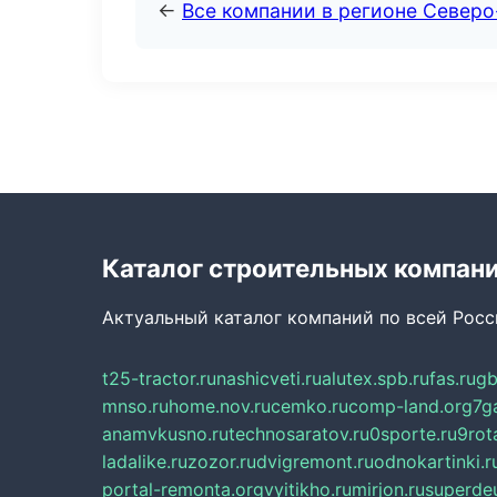
←
Все компании в регионе Северо
Каталог строительных компан
Актуальный каталог компаний по всей Рос
t25-tractor.ru
nashicveti.ru
alutex.spb.ru
fas.ru
gb
mnso.ru
home.nov.ru
cemko.ru
comp-land.org
7g
anamvkusno.ru
technosaratov.ru
0sporte.ru
9rot
ladalike.ru
zozor.ru
dvigremont.ru
odnokartinki.r
portal-remonta.org
vyitikho.ru
mirjon.ru
superdeu