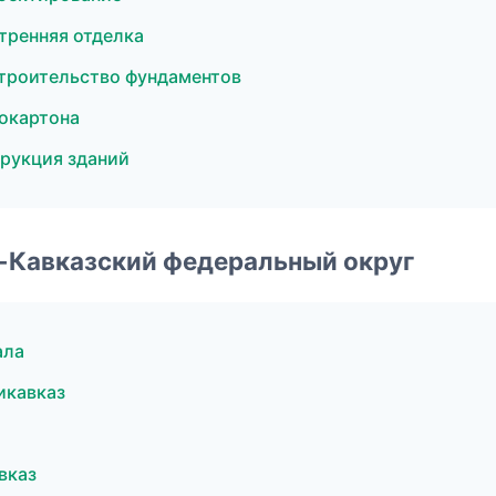
тренняя отделка
троительство фундаментов
окартона
рукция зданий
о-Кавказский федеральный округ
ала
икавказ
вказ