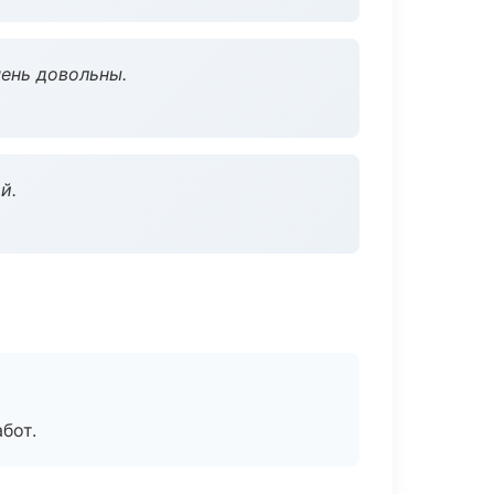
чень довольны.
й.
бот.