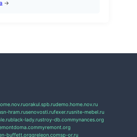
а
→
home.nov.ru
orakul.spb.ru
demo.home.nov.ru
u
sn-hram.ru
senovosti.ru
fexer.ru
snite-mebel.ru
le.ru
black-lady.ru
stroy-db.com
mynances.org
emontdoma.com
myremont.org
en-buffett.org
greleon.com
sp-or.ru