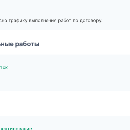
сно графику выполнения работ по договору.
ьные работы
тск
оектирование