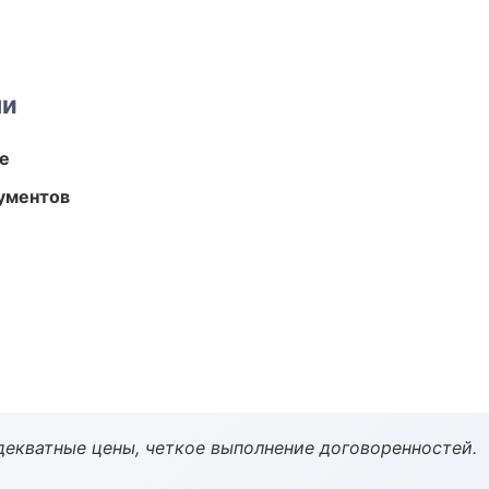
ми
те
ументов
декватные цены, четкое выполнение договоренностей.