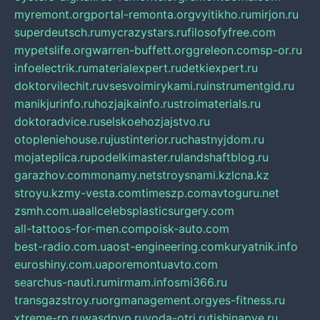
myremont.org
portal-remonta.org
vyitikho.ru
mirjon.ru
superdeutsch.ru
mycrazystars.ru
filosofyfree.com
mypetslife.org
warren-buffett.org
greleon.com
sp-or.ru
infoelectrik.ru
materialexpert.ru
detkiexpert.ru
doktorvilechit.ru
vsesvoimirykami.ru
instrumentgid.ru
manikjurinfo.ru
hozjajkainfo.ru
stroimaterials.ru
doktoradvice.ru
selskoehozjajstvo.ru
otopleniehouse.ru
justinterior.ru
chastnyjdom.ru
mojateplica.ru
podelkimaster.ru
landshaftblog.ru
garazhov.com
monamy.net
stroysnami.kz
lcna.kz
stroyu.kz
my-vesta.com
timeszp.com
avtoguru.net
zsmh.com.ua
allcelebsplasticsurgery.com
all-tattoos-for-men.com
poisk-auto.com
best-radio.com.ua
ost-engineering.com
kuryatnik.info
euroshiny.com.ua
poremontuavto.com
searchus-nauti.ru
mirmam.info
smi366.ru
transgazstroy.ru
orgmanagement.org
yes-fitness.ru
xtreme-rp.ru
wasdpvp.ru
voda-otri.ru
tishinapve.ru