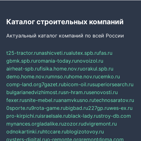
Каталог строительных компаний
Актуальный каталог компаний по всей России
t25-tractor.ru
nashicveti.ru
alutex.spb.ru
fas.ru
gbmk.spb.ru
romania-today.ru
novoizol.ru
airheat-spb.ru
fisika.home.nov.ru
orakul.spb.ru
demo.home.nov.ru
mnso.ru
home.nov.ru
cemko.ru
comp-land.org
7gazet.ru
bicom-oil.ru
superiorsearch.ru
bulgarianedvizhimost.ru
sn-hram.ru
senovosti.ru
fexer.ru
snite-mebel.ru
anamvkusno.ru
technosaratov.ru
0sporte.ru
9rota-game.ru
bigbad.ru
227gp.ru
wes-ex.ru
pro-kirpichi.ru
israelsale.ru
black-lady.ru
stroy-db.com
mynances.org
ladalike.ru
zozor.ru
dvigremont.ru
odnokartinki.ru
htccare.ru
blogizotovoy.ru
oysters-digital.ru
o-remonte.org
remontdoma.com