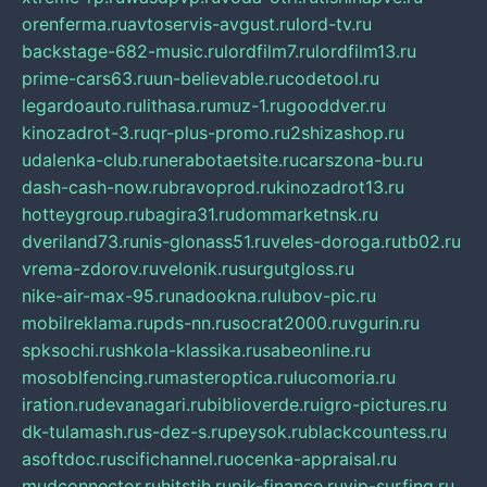
orenferma.ru
avtoservis-avgust.ru
lord-tv.ru
backstage-682-music.ru
lordfilm7.ru
lordfilm13.ru
prime-cars63.ru
un-believable.ru
codetool.ru
legardoauto.ru
lithasa.ru
muz-1.ru
gooddver.ru
kinozadrot-3.ru
qr-plus-promo.ru
2shizashop.ru
udalenka-club.ru
nerabotaetsite.ru
carszona-bu.ru
dash-cash-now.ru
bravoprod.ru
kinozadrot13.ru
hotteygroup.ru
bagira31.ru
dommarketnsk.ru
dveriland73.ru
nis-glonass51.ru
veles-doroga.ru
tb02.ru
vrema-zdorov.ru
velonik.ru
surgutgloss.ru
nike-air-max-95.ru
nadookna.ru
lubov-pic.ru
mobilreklama.ru
pds-nn.ru
socrat2000.ru
vgurin.ru
spksochi.ru
shkola-klassika.ru
sabeonline.ru
mosoblfencing.ru
masteroptica.ru
lucomoria.ru
iration.ru
devanagari.ru
biblioverde.ru
igro-pictures.ru
dk-tulamash.ru
s-dez-s.ru
peysok.ru
blackcountess.ru
asoftdoc.ru
scifichannel.ru
ocenka-appraisal.ru
mudconnector.ru
hitstih.ru
pik-finance.ru
vip-surfing.ru