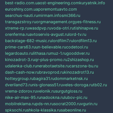
best-radio.com.ua
ost-engineering.com
kuryatnik.info
euroshiny.com.ua
poremontuavto.com
searchus-nauti.ru
mirmam.info
smi366.ru
transgazstroy.ru
orgmanagement.org
yes-fitness.ru
xtreme-rp.ru
wasdpvp.ru
voda-otri.ru
tishinapve.ru
orenferma.ru
avtoservis-avgust.ru
lord-tv.ru
backstage-682-music.ru
lordfilm7.ru
lordfilm13.ru
prime-cars63.ru
un-believable.ru
codetool.ru
legardoauto.ru
lithasa.ru
muz-1.ru
gooddver.ru
kinozadrot-3.ru
qr-plus-promo.ru
2shizashop.ru
udalenka-club.ru
nerabotaetsite.ru
carszona-bu.ru
dash-cash-now.ru
bravoprod.ru
kinozadrot13.ru
hotteygroup.ru
bagira31.ru
dommarketnsk.ru
dveriland73.ru
nis-glonass51.ru
veles-doroga.ru
tb02.ru
vrema-zdorov.ru
velonik.ru
surgutgloss.ru
nike-air-max-95.ru
nadookna.ru
lubov-pic.ru
mobilreklama.ru
pds-nn.ru
socrat2000.ru
vgurin.ru
spksochi.ru
shkola-klassika.ru
sabeonline.ru