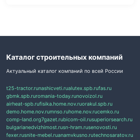
Каталог строительных компаний
Актуальный каталог компаний по всей России
t25-tractor.ru
nashicveti.ru
alutex.spb.ru
fas.ru
gbmk.spb.ru
romania-today.ru
novoizol.ru
airheat-spb.ru
fisika.home.nov.ru
orakul.spb.ru
demo.home.nov.ru
mnso.ru
home.nov.ru
cemko.ru
comp-land.org
7gazet.ru
bicom-oil.ru
superiorsearch.ru
bulgarianedvizhimost.ru
sn-hram.ru
senovosti.ru
fexer.ru
snite-mebel.ru
anamvkusno.ru
technosaratov.ru