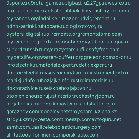
0sporte.ru
9rota-game.ru
bigbad.ru
227gp.ru
wes-ex.ru
pro-kirpichi.ru
israelsale.ru
black-lady.ru
stroy-db.com
mynances.org
ladalike.ru
zozor.ru
dvigremont.ru
odnokartinki.ru
htccare.ru
blogizotovoy.ru
oysters-digital.ru
o-remonte.org
remontdoma.com
myremont.org
portal-remonta.org
vyitikho.ru
mirjon.ru
superdeutsch.ru
mycrazystars.ru
filosofyfree.com
mypetslife.org
warren-buffett.org
greleon.com
sp-or.ru
infoelectrik.ru
materialexpert.ru
detkiexpert.ru
doktorvilechit.ru
vsesvoimirykami.ru
instrumentgid.ru
manikjurinfo.ru
hozjajkainfo.ru
stroimaterials.ru
doktoradvice.ru
selskoehozjajstvo.ru
otopleniehouse.ru
justinterior.ru
chastnyjdom.ru
mojateplica.ru
podelkimaster.ru
landshaftblog.ru
garazhov.com
monamy.net
stroysnami.kz
lcna.kz
stroyu.kz
my-vesta.com
timeszp.com
avtoguru.net
zsmh.com.ua
allcelebsplasticsurgery.com
all-tattoos-for-men.com
poisk-auto.com