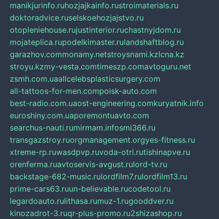
manikjurinfo.ru
hozjajkainfo.ru
stroimaterials.ru
doktoradvice.ru
selskoehozjajstvo.ru
otopleniehouse.ru
justinterior.ru
chastnyjdom.ru
mojateplica.ru
podelkimaster.ru
landshaftblog.ru
garazhov.com
monamy.net
stroysnami.kz
lcna.kz
stroyu.kz
my-vesta.com
timeszp.com
avtoguru.net
zsmh.com.ua
allcelebsplasticsurgery.com
all-tattoos-for-men.com
poisk-auto.com
best-radio.com.ua
ost-engineering.com
kuryatnik.info
euroshiny.com.ua
poremontuavto.com
searchus-nauti.ru
mirmam.info
smi366.ru
transgazstroy.ru
orgmanagement.org
yes-fitness.ru
xtreme-rp.ru
wasdpvp.ru
voda-otri.ru
tishinapve.ru
orenferma.ru
avtoservis-avgust.ru
lord-tv.ru
backstage-682-music.ru
lordfilm7.ru
lordfilm13.ru
prime-cars63.ru
un-believable.ru
codetool.ru
legardoauto.ru
lithasa.ru
muz-1.ru
gooddver.ru
kinozadrot-3.ru
qr-plus-promo.ru
2shizashop.ru