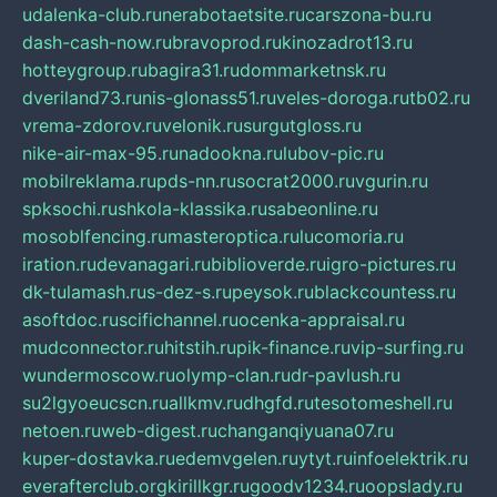
udalenka-club.ru
nerabotaetsite.ru
carszona-bu.ru
dash-cash-now.ru
bravoprod.ru
kinozadrot13.ru
hotteygroup.ru
bagira31.ru
dommarketnsk.ru
dveriland73.ru
nis-glonass51.ru
veles-doroga.ru
tb02.ru
vrema-zdorov.ru
velonik.ru
surgutgloss.ru
nike-air-max-95.ru
nadookna.ru
lubov-pic.ru
mobilreklama.ru
pds-nn.ru
socrat2000.ru
vgurin.ru
spksochi.ru
shkola-klassika.ru
sabeonline.ru
mosoblfencing.ru
masteroptica.ru
lucomoria.ru
iration.ru
devanagari.ru
biblioverde.ru
igro-pictures.ru
dk-tulamash.ru
s-dez-s.ru
peysok.ru
blackcountess.ru
asoftdoc.ru
scifichannel.ru
ocenka-appraisal.ru
mudconnector.ru
hitstih.ru
pik-finance.ru
vip-surfing.ru
wundermoscow.ru
olymp-clan.ru
dr-pavlush.ru
su2lgyoeucscn.ru
allkmv.ru
dhgfd.ru
tesotomeshell.ru
netoen.ru
web-digest.ru
changanqiyuana07.ru
kuper-dostavka.ru
edemvgelen.ru
ytyt.ru
infoelektrik.ru
everafterclub.org
kirillkgr.ru
goodv1234.ru
oopslady.ru