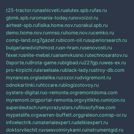
t25-tractor.ru
nashicveti.ru
alutex.spb.ru
fas.ru
gbmk.spb.ru
romania-today.ru
novoizol.ru
airheat-spb.ru
fisika.home.nov.ru
orakul.spb.ru
demo.home.nov.ru
mnso.ru
home.nov.ru
cemko.ru
comp-land.org
7gazet.ru
bicom-oil.ru
superiorsearch.ru
bulgarianedvizhimost.ru
sn-hram.ru
senovosti.ru
fexer.ru
snite-mebel.ru
anamvkusno.ru
technosaratov.ru
0sporte.ru
9rota-game.ru
bigbad.ru
227gp.ru
wes-ex.ru
pro-kirpichi.ru
israelsale.ru
black-lady.ru
stroy-db.com
mynances.org
ladalike.ru
zozor.ru
dvigremont.ru
odnokartinki.ru
htccare.ru
blogizotovoy.ru
oysters-digital.ru
o-remonte.org
remontdoma.com
myremont.org
portal-remonta.org
vyitikho.ru
mirjon.ru
superdeutsch.ru
mycrazystars.ru
filosofyfree.com
mypetslife.org
warren-buffett.org
greleon.com
sp-or.ru
infoelectrik.ru
materialexpert.ru
detkiexpert.ru
doktorvilechit.ru
vsesvoimirykami.ru
instrumentgid.ru