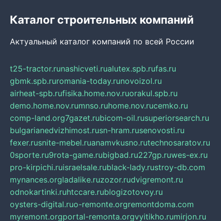
Каталог строительных компаний
Актуальный каталог компаний по всей России
t25-tractor.ru
nashicveti.ru
alutex.spb.ru
fas.ru
gbmk.spb.ru
romania-today.ru
novoizol.ru
airheat-spb.ru
fisika.home.nov.ru
orakul.spb.ru
demo.home.nov.ru
mnso.ru
home.nov.ru
cemko.ru
comp-land.org
7gazet.ru
bicom-oil.ru
superiorsearch.ru
bulgarianedvizhimost.ru
sn-hram.ru
senovosti.ru
fexer.ru
snite-mebel.ru
anamvkusno.ru
technosaratov.ru
0sporte.ru
9rota-game.ru
bigbad.ru
227gp.ru
wes-ex.ru
pro-kirpichi.ru
israelsale.ru
black-lady.ru
stroy-db.com
mynances.org
ladalike.ru
zozor.ru
dvigremont.ru
odnokartinki.ru
htccare.ru
blogizotovoy.ru
oysters-digital.ru
o-remonte.org
remontdoma.com
myremont.org
portal-remonta.org
vyitikho.ru
mirjon.ru