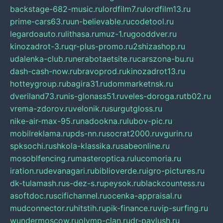
backstage-682-music.ru
lordfilm7.ru
lordfilm13.ru
prime-cars63.ru
un-believable.ru
codetool.ru
legardoauto.ru
lithasa.ru
muz-1.ru
gooddver.ru
kinozadrot-3.ru
qr-plus-promo.ru
2shizashop.ru
udalenka-club.ru
nerabotaetsite.ru
carszona-bu.ru
dash-cash-now.ru
bravoprod.ru
kinozadrot13.ru
hotteygroup.ru
bagira31.ru
dommarketnsk.ru
dveriland73.ru
nis-glonass51.ru
veles-doroga.ru
tb02.ru
vrema-zdorov.ru
velonik.ru
surgutgloss.ru
nike-air-max-95.ru
nadookna.ru
lubov-pic.ru
mobilreklama.ru
pds-nn.ru
socrat2000.ru
vgurin.ru
spksochi.ru
shkola-klassika.ru
sabeonline.ru
mosoblfencing.ru
masteroptica.ru
lucomoria.ru
iration.ru
devanagari.ru
biblioverde.ru
igro-pictures.ru
dk-tulamash.ru
s-dez-s.ru
peysok.ru
blackcountess.ru
asoftdoc.ru
scifichannel.ru
ocenka-appraisal.ru
mudconnector.ru
hitstih.ru
pik-finance.ru
vip-surfing.ru
wundermoscow.ru
olymp-clan.ru
dr-pavlush.ru