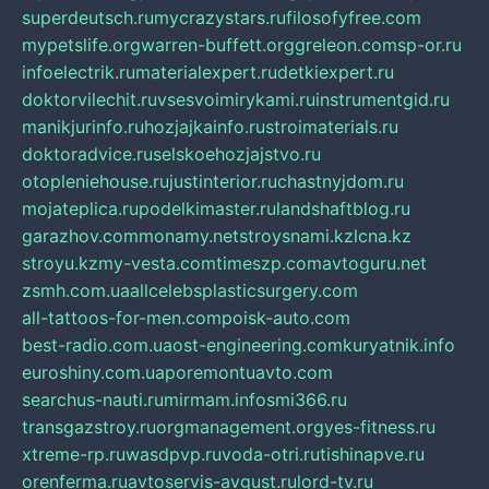
superdeutsch.ru
mycrazystars.ru
filosofyfree.com
mypetslife.org
warren-buffett.org
greleon.com
sp-or.ru
infoelectrik.ru
materialexpert.ru
detkiexpert.ru
doktorvilechit.ru
vsesvoimirykami.ru
instrumentgid.ru
manikjurinfo.ru
hozjajkainfo.ru
stroimaterials.ru
doktoradvice.ru
selskoehozjajstvo.ru
otopleniehouse.ru
justinterior.ru
chastnyjdom.ru
mojateplica.ru
podelkimaster.ru
landshaftblog.ru
garazhov.com
monamy.net
stroysnami.kz
lcna.kz
stroyu.kz
my-vesta.com
timeszp.com
avtoguru.net
zsmh.com.ua
allcelebsplasticsurgery.com
all-tattoos-for-men.com
poisk-auto.com
best-radio.com.ua
ost-engineering.com
kuryatnik.info
euroshiny.com.ua
poremontuavto.com
searchus-nauti.ru
mirmam.info
smi366.ru
transgazstroy.ru
orgmanagement.org
yes-fitness.ru
xtreme-rp.ru
wasdpvp.ru
voda-otri.ru
tishinapve.ru
orenferma.ru
avtoservis-avgust.ru
lord-tv.ru