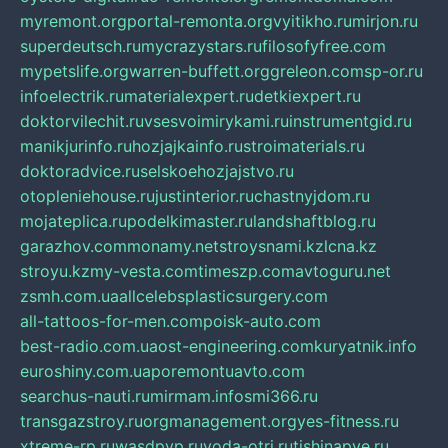
myremont.org
portal-remonta.org
vyitikho.ru
mirjon.ru
superdeutsch.ru
mycrazystars.ru
filosofyfree.com
mypetslife.org
warren-buffett.org
greleon.com
sp-or.ru
infoelectrik.ru
materialexpert.ru
detkiexpert.ru
doktorvilechit.ru
vsesvoimirykami.ru
instrumentgid.ru
manikjurinfo.ru
hozjajkainfo.ru
stroimaterials.ru
doktoradvice.ru
selskoehozjajstvo.ru
otopleniehouse.ru
justinterior.ru
chastnyjdom.ru
mojateplica.ru
podelkimaster.ru
landshaftblog.ru
garazhov.com
monamy.net
stroysnami.kz
lcna.kz
stroyu.kz
my-vesta.com
timeszp.com
avtoguru.net
zsmh.com.ua
allcelebsplasticsurgery.com
all-tattoos-for-men.com
poisk-auto.com
best-radio.com.ua
ost-engineering.com
kuryatnik.info
euroshiny.com.ua
poremontuavto.com
searchus-nauti.ru
mirmam.info
smi366.ru
transgazstroy.ru
orgmanagement.org
yes-fitness.ru
xtreme-rp.ru
wasdpvp.ru
voda-otri.ru
tishinapve.ru