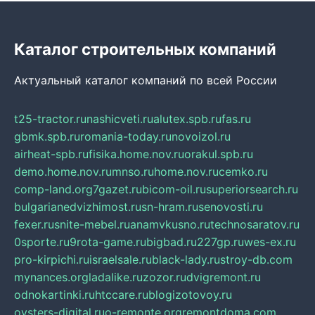
Каталог строительных компаний
Актуальный каталог компаний по всей России
t25-tractor.ru
nashicveti.ru
alutex.spb.ru
fas.ru
gbmk.spb.ru
romania-today.ru
novoizol.ru
airheat-spb.ru
fisika.home.nov.ru
orakul.spb.ru
demo.home.nov.ru
mnso.ru
home.nov.ru
cemko.ru
comp-land.org
7gazet.ru
bicom-oil.ru
superiorsearch.ru
bulgarianedvizhimost.ru
sn-hram.ru
senovosti.ru
fexer.ru
snite-mebel.ru
anamvkusno.ru
technosaratov.ru
0sporte.ru
9rota-game.ru
bigbad.ru
227gp.ru
wes-ex.ru
pro-kirpichi.ru
israelsale.ru
black-lady.ru
stroy-db.com
mynances.org
ladalike.ru
zozor.ru
dvigremont.ru
odnokartinki.ru
htccare.ru
blogizotovoy.ru
oysters-digital.ru
o-remonte.org
remontdoma.com