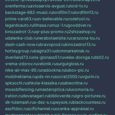
orenferma.ru
avtoservis-avgust.ru
lord-tv.ru
backstage-682-music.ru
lordfilm7.ru
lordfilm13.ru
prime-cars63.ru
un-believable.ru
codetool.ru
legardoauto.ru
lithasa.ru
muz-1.ru
gooddver.ru
kinozadrot-3.ru
qr-plus-promo.ru
2shizashop.ru
udalenka-club.ru
nerabotaetsite.ru
carszona-bu.ru
dash-cash-now.ru
bravoprod.ru
kinozadrot13.ru
hotteygroup.ru
bagira31.ru
dommarketnsk.ru
dveriland73.ru
nis-glonass51.ru
veles-doroga.ru
tb02.ru
vrema-zdorov.ru
velonik.ru
surgutgloss.ru
nike-air-max-95.ru
nadookna.ru
lubov-pic.ru
mobilreklama.ru
pds-nn.ru
socrat2000.ru
vgurin.ru
spksochi.ru
shkola-klassika.ru
sabeonline.ru
mosoblfencing.ru
masteroptica.ru
lucomoria.ru
iration.ru
devanagari.ru
biblioverde.ru
igro-pictures.ru
dk-tulamash.ru
s-dez-s.ru
peysok.ru
blackcountess.ru
asoftdoc.ru
scifichannel.ru
ocenka-appraisal.ru