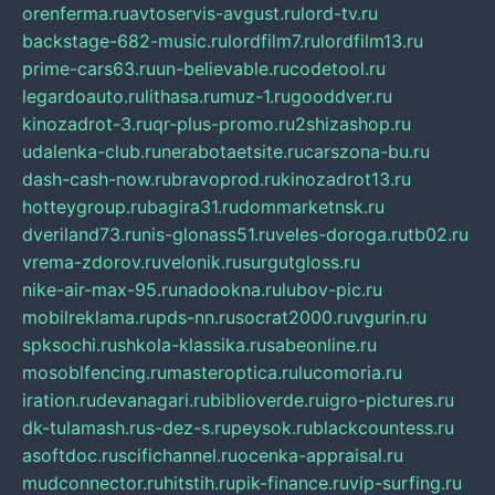
orenferma.ru
avtoservis-avgust.ru
lord-tv.ru
backstage-682-music.ru
lordfilm7.ru
lordfilm13.ru
prime-cars63.ru
un-believable.ru
codetool.ru
legardoauto.ru
lithasa.ru
muz-1.ru
gooddver.ru
kinozadrot-3.ru
qr-plus-promo.ru
2shizashop.ru
udalenka-club.ru
nerabotaetsite.ru
carszona-bu.ru
dash-cash-now.ru
bravoprod.ru
kinozadrot13.ru
hotteygroup.ru
bagira31.ru
dommarketnsk.ru
dveriland73.ru
nis-glonass51.ru
veles-doroga.ru
tb02.ru
vrema-zdorov.ru
velonik.ru
surgutgloss.ru
nike-air-max-95.ru
nadookna.ru
lubov-pic.ru
mobilreklama.ru
pds-nn.ru
socrat2000.ru
vgurin.ru
spksochi.ru
shkola-klassika.ru
sabeonline.ru
mosoblfencing.ru
masteroptica.ru
lucomoria.ru
iration.ru
devanagari.ru
biblioverde.ru
igro-pictures.ru
dk-tulamash.ru
s-dez-s.ru
peysok.ru
blackcountess.ru
asoftdoc.ru
scifichannel.ru
ocenka-appraisal.ru
mudconnector.ru
hitstih.ru
pik-finance.ru
vip-surfing.ru