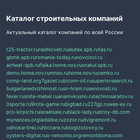
Каталог строительных компаний
Актуальный каталог компаний по всей России
t25-tractor.ru
nashicveti.ru
alutex.spb.ru
fas.ru
gbmk.spb.ru
romania-today.ru
novoizol.ru
airheat-spb.ru
fisika.home.nov.ru
orakul.spb.ru
demo.home.nov.ru
mnso.ru
home.nov.ru
cemko.ru
comp-land.org
7gazet.ru
bicom-oil.ru
superiorsearch.ru
bulgarianedvizhimost.ru
sn-hram.ru
senovosti.ru
fexer.ru
snite-mebel.ru
anamvkusno.ru
technosaratov.ru
0sporte.ru
9rota-game.ru
bigbad.ru
227gp.ru
wes-ex.ru
pro-kirpichi.ru
israelsale.ru
black-lady.ru
stroy-db.com
mynances.org
ladalike.ru
zozor.ru
dvigremont.ru
odnokartinki.ru
htccare.ru
blogizotovoy.ru
oysters-digital.ru
o-remonte.org
remontdoma.com