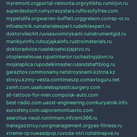
myremont.org
portal-remonta.org
vyitikho.ru
mirjon.ru
superdeutsch.ru
mycrazystars.ru
filosofyfree.com
mypetslife.org
warren-buffett.org
greleon.com
sp-or.ru
infoelectrik.ru
materialexpert.ru
detkiexpert.ru
doktorvilechit.ru
vsesvoimirykami.ru
instrumentgid.ru
manikjurinfo.ru
hozjajkainfo.ru
stroimaterials.ru
doktoradvice.ru
selskoehozjajstvo.ru
otopleniehouse.ru
justinterior.ru
chastnyjdom.ru
mojateplica.ru
podelkimaster.ru
landshaftblog.ru
garazhov.com
monamy.net
stroysnami.kz
lcna.kz
stroyu.kz
my-vesta.com
timeszp.com
avtoguru.net
zsmh.com.ua
allcelebsplasticsurgery.com
all-tattoos-for-men.com
poisk-auto.com
best-radio.com.ua
ost-engineering.com
kuryatnik.info
euroshiny.com.ua
poremontuavto.com
searchus-nauti.ru
mirmam.info
smi366.ru
transgazstroy.ru
orgmanagement.org
yes-fitness.ru
xtreme-rp.ru
wasdpvp.ru
voda-otri.ru
tishinapve.ru