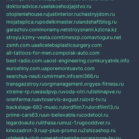
doktoradvice.ru
selskoehozjajstvo.ru
otopleniehouse.ru
justinterior.ru
chastnyjdom.ru
mojateplica.ru
podelkimaster.ru
landshaftblog.ru
garazhov.com
monamy.net
stroysnami.kz
lcna.kz
stroyu.kz
my-vesta.com
timeszp.com
avtoguru.net
zsmh.com.ua
allcelebsplasticsurgery.com
all-tattoos-for-men.com
poisk-auto.com
best-radio.com.ua
ost-engineering.com
kuryatnik.info
euroshiny.com.ua
poremontuavto.com
searchus-nauti.ru
mirmam.info
smi366.ru
transgazstroy.ru
orgmanagement.org
yes-fitness.ru
xtreme-rp.ru
wasdpvp.ru
voda-otri.ru
tishinapve.ru
orenferma.ru
avtoservis-avgust.ru
lord-tv.ru
backstage-682-music.ru
lordfilm7.ru
lordfilm13.ru
prime-cars63.ru
un-believable.ru
codetool.ru
legardoauto.ru
lithasa.ru
muz-1.ru
gooddver.ru
kinozadrot-3.ru
qr-plus-promo.ru
2shizashop.ru
udalenka-club.ru
nerabotaetsite.ru
carszona-bu.ru