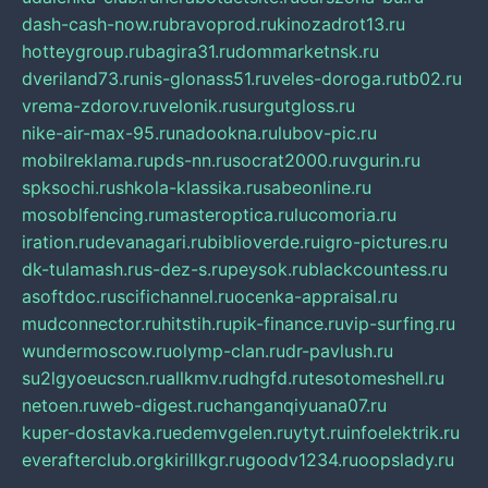
dash-cash-now.ru
bravoprod.ru
kinozadrot13.ru
hotteygroup.ru
bagira31.ru
dommarketnsk.ru
dveriland73.ru
nis-glonass51.ru
veles-doroga.ru
tb02.ru
vrema-zdorov.ru
velonik.ru
surgutgloss.ru
nike-air-max-95.ru
nadookna.ru
lubov-pic.ru
mobilreklama.ru
pds-nn.ru
socrat2000.ru
vgurin.ru
spksochi.ru
shkola-klassika.ru
sabeonline.ru
mosoblfencing.ru
masteroptica.ru
lucomoria.ru
iration.ru
devanagari.ru
biblioverde.ru
igro-pictures.ru
dk-tulamash.ru
s-dez-s.ru
peysok.ru
blackcountess.ru
asoftdoc.ru
scifichannel.ru
ocenka-appraisal.ru
mudconnector.ru
hitstih.ru
pik-finance.ru
vip-surfing.ru
wundermoscow.ru
olymp-clan.ru
dr-pavlush.ru
su2lgyoeucscn.ru
allkmv.ru
dhgfd.ru
tesotomeshell.ru
netoen.ru
web-digest.ru
changanqiyuana07.ru
kuper-dostavka.ru
edemvgelen.ru
ytyt.ru
infoelektrik.ru
everafterclub.org
kirillkgr.ru
goodv1234.ru
oopslady.ru