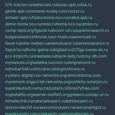
t25-tractor.ru
nashicveti.ru
alutex.spb.ru
fas.ru
gbmk.spb.ru
romania-today.ru
novoizol.ru
airheat-spb.ru
fisika.home.nov.ru
orakul.spb.ru
demo.home.nov.ru
mnso.ru
home.nov.ru
cemko.ru
comp-land.org
7gazet.ru
bicom-oil.ru
superiorsearch.ru
bulgarianedvizhimost.ru
sn-hram.ru
senovosti.ru
fexer.ru
snite-mebel.ru
anamvkusno.ru
technosaratov.ru
0sporte.ru
9rota-game.ru
bigbad.ru
227gp.ru
wes-ex.ru
pro-kirpichi.ru
israelsale.ru
black-lady.ru
stroy-db.com
mynances.org
ladalike.ru
zozor.ru
dvigremont.ru
odnokartinki.ru
htccare.ru
blogizotovoy.ru
oysters-digital.ru
o-remonte.org
remontdoma.com
myremont.org
portal-remonta.org
vyitikho.ru
mirjon.ru
superdeutsch.ru
mycrazystars.ru
filosofyfree.com
mypetslife.org
warren-buffett.org
greleon.com
sp-or.ru
infoelectrik.ru
materialexpert.ru
detkiexpert.ru
doktorvilechit.ru
vsesvoimirykami.ru
instrumentgid.ru
manikjurinfo.ru
hozjajkainfo.ru
stroimaterials.ru