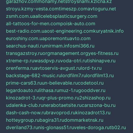
garazhov.com
monamy.net
stroysnami.kz
lcna.kz
stroyu.kz
my-vesta.com
timeszp.com
avtoguru.net
zsmh.com.ua
allcelebsplasticsurgery.com
all-tattoos-for-men.com
poisk-auto.com
best-radio.com.ua
ost-engineering.com
kuryatnik.info
euroshiny.com.ua
poremontuavto.com
searchus-nauti.ru
mirmam.info
smi366.ru
transgazstroy.ru
orgmanagement.org
yes-fitness.ru
xtreme-rp.ru
wasdpvp.ru
voda-otri.ru
tishinapve.ru
orenferma.ru
avtoservis-avgust.ru
lord-tv.ru
backstage-682-music.ru
lordfilm7.ru
lordfilm13.ru
prime-cars63.ru
un-believable.ru
codetool.ru
legardoauto.ru
lithasa.ru
muz-1.ru
gooddver.ru
kinozadrot-3.ru
qr-plus-promo.ru
2shizashop.ru
udalenka-club.ru
nerabotaetsite.ru
carszona-bu.ru
dash-cash-now.ru
bravoprod.ru
kinozadrot13.ru
hotteygroup.ru
bagira31.ru
dommarketnsk.ru
dveriland73.ru
nis-glonass51.ru
veles-doroga.ru
tb02.ru