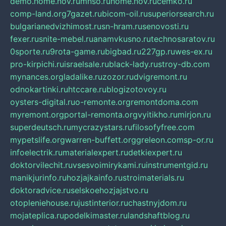
demo.home.nov.ru
mnso.ru
home.nov.ru
cemko.ru
comp-land.org
7gazet.ru
bicom-oil.ru
superiorsearch.ru
bulgarianedvizhimost.ru
sn-hram.ru
senovosti.ru
fexer.ru
snite-mebel.ru
anamvkusno.ru
technosaratov.ru
0sporte.ru
9rota-game.ru
bigbad.ru
227gp.ru
wes-ex.ru
pro-kirpichi.ru
israelsale.ru
black-lady.ru
stroy-db.com
mynances.org
ladalike.ru
zozor.ru
dvigremont.ru
odnokartinki.ru
htccare.ru
blogizotovoy.ru
oysters-digital.ru
o-remonte.org
remontdoma.com
myremont.org
portal-remonta.org
vyitikho.ru
mirjon.ru
superdeutsch.ru
mycrazystars.ru
filosofyfree.com
mypetslife.org
warren-buffett.org
greleon.com
sp-or.ru
infoelectrik.ru
materialexpert.ru
detkiexpert.ru
doktorvilechit.ru
vsesvoimirykami.ru
instrumentgid.ru
manikjurinfo.ru
hozjajkainfo.ru
stroimaterials.ru
doktoradvice.ru
selskoehozjajstvo.ru
otopleniehouse.ru
justinterior.ru
chastnyjdom.ru
mojateplica.ru
podelkimaster.ru
landshaftblog.ru