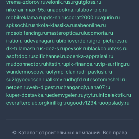
vrema-zdorov.ru
velonik.ru
surgutgloss.ru
nike-air-max-95.ru
nadookna.ru
lubov-pic.ru
mobilreklama.ru
pds-nn.ru
socrat2000.ru
vgurin.ru
spksochi.ru
shkola-klassika.ru
sabeonline.ru
mosoblfencing.ru
masteroptica.ru
lucomoria.ru
iration.ru
devanagari.ru
biblioverde.ru
igro-pictures.ru
dk-tulamash.ru
s-dez-s.ru
peysok.ru
blackcountess.ru
asoftdoc.ru
scifichannel.ru
ocenka-appraisal.ru
mudconnector.ru
hitstih.ru
pik-finance.ru
vip-surfing.ru
wundermoscow.ru
olymp-clan.ru
dr-pavlush.ru
su2lgyoeucscn.ru
allkmv.ru
dhgfd.ru
tesotomeshell.ru
netoen.ru
web-digest.ru
changanqiyuana07.ru
kuper-dostavka.ru
edemvgelen.ru
ytyt.ru
infoelektrik.ru
everafterclub.org
kirillkgr.ru
goodv1234.ru
oopslady.ru
© Каталог строительных компаний. Все права