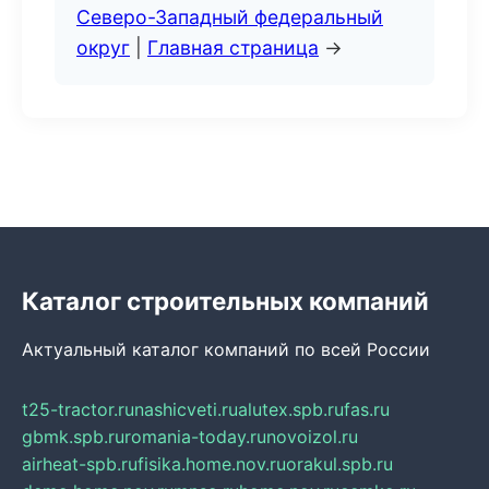
Северо-Западный федеральный
округ
|
Главная страница
→
Каталог строительных компаний
Актуальный каталог компаний по всей России
t25-tractor.ru
nashicveti.ru
alutex.spb.ru
fas.ru
gbmk.spb.ru
romania-today.ru
novoizol.ru
airheat-spb.ru
fisika.home.nov.ru
orakul.spb.ru