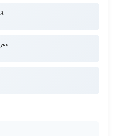
й.
дую!