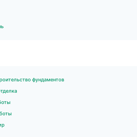
нь
роительство фундаментов
отделка
боты
аботы
ир