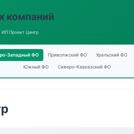
х компаний
 ИП Проект Центр
ро-Западный ФО
Приволжский ФО
Уральский ФО
Южный ФО
Северо-Кавказский ФО
тр