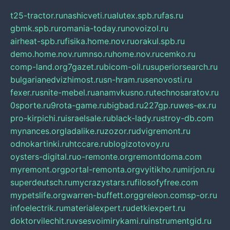
t25-tractor.ru
nashicveti.ru
alutex.spb.ru
fas.ru
gbmk.spb.ru
romania-today.ru
novoizol.ru
airheat-spb.ru
fisika.home.nov.ru
orakul.spb.ru
demo.home.nov.ru
mnso.ru
home.nov.ru
cemko.ru
comp-land.org
7gazet.ru
bicom-oil.ru
superiorsearch.ru
bulgarianedvizhimost.ru
sn-hram.ru
senovosti.ru
fexer.ru
snite-mebel.ru
anamvkusno.ru
technosaratov.ru
0sporte.ru
9rota-game.ru
bigbad.ru
227gp.ru
wes-ex.ru
pro-kirpichi.ru
israelsale.ru
black-lady.ru
stroy-db.com
mynances.org
ladalike.ru
zozor.ru
dvigremont.ru
odnokartinki.ru
htccare.ru
blogizotovoy.ru
oysters-digital.ru
o-remonte.org
remontdoma.com
myremont.org
portal-remonta.org
vyitikho.ru
mirjon.ru
superdeutsch.ru
mycrazystars.ru
filosofyfree.com
mypetslife.org
warren-buffett.org
greleon.com
sp-or.ru
infoelectrik.ru
materialexpert.ru
detkiexpert.ru
doktorvilechit.ru
vsesvoimirykami.ru
instrumentgid.ru