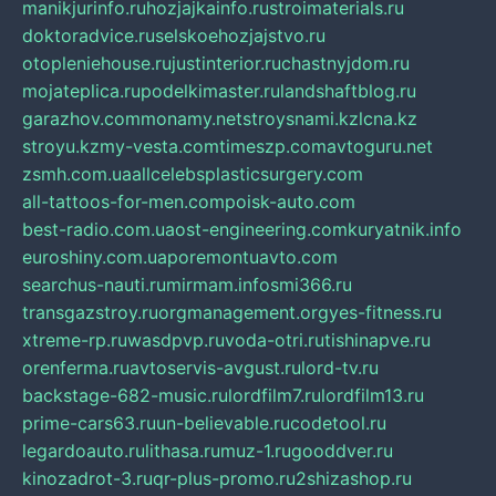
manikjurinfo.ru
hozjajkainfo.ru
stroimaterials.ru
doktoradvice.ru
selskoehozjajstvo.ru
otopleniehouse.ru
justinterior.ru
chastnyjdom.ru
mojateplica.ru
podelkimaster.ru
landshaftblog.ru
garazhov.com
monamy.net
stroysnami.kz
lcna.kz
stroyu.kz
my-vesta.com
timeszp.com
avtoguru.net
zsmh.com.ua
allcelebsplasticsurgery.com
all-tattoos-for-men.com
poisk-auto.com
best-radio.com.ua
ost-engineering.com
kuryatnik.info
euroshiny.com.ua
poremontuavto.com
searchus-nauti.ru
mirmam.info
smi366.ru
transgazstroy.ru
orgmanagement.org
yes-fitness.ru
xtreme-rp.ru
wasdpvp.ru
voda-otri.ru
tishinapve.ru
orenferma.ru
avtoservis-avgust.ru
lord-tv.ru
backstage-682-music.ru
lordfilm7.ru
lordfilm13.ru
prime-cars63.ru
un-believable.ru
codetool.ru
legardoauto.ru
lithasa.ru
muz-1.ru
gooddver.ru
kinozadrot-3.ru
qr-plus-promo.ru
2shizashop.ru