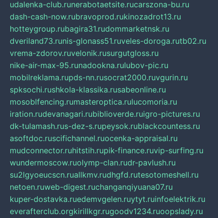
udalenka-club.ru
nerabotaetsite.ru
carszona-bu.ru
dash-cash-now.ru
bravoprod.ru
kinozadrot13.ru
hotteygroup.ru
bagira31.ru
dommarketnsk.ru
dveriland73.ru
nis-glonass51.ru
veles-doroga.ru
tb02.ru
vrema-zdorov.ru
velonik.ru
surgutgloss.ru
nike-air-max-95.ru
nadookna.ru
lubov-pic.ru
mobilreklama.ru
pds-nn.ru
socrat2000.ru
vgurin.ru
spksochi.ru
shkola-klassika.ru
sabeonline.ru
mosoblfencing.ru
masteroptica.ru
lucomoria.ru
iration.ru
devanagari.ru
biblioverde.ru
igro-pictures.ru
dk-tulamash.ru
s-dez-s.ru
peysok.ru
blackcountess.ru
asoftdoc.ru
scifichannel.ru
ocenka-appraisal.ru
mudconnector.ru
hitstih.ru
pik-finance.ru
vip-surfing.ru
wundermoscow.ru
olymp-clan.ru
dr-pavlush.ru
su2lgyoeucscn.ru
allkmv.ru
dhgfd.ru
tesotomeshell.ru
netoen.ru
web-digest.ru
changanqiyuana07.ru
kuper-dostavka.ru
edemvgelen.ru
ytyt.ru
infoelektrik.ru
everafterclub.org
kirillkgr.ru
goodv1234.ru
oopslady.ru