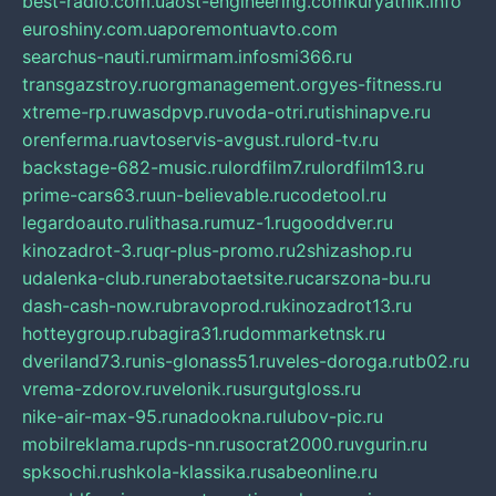
best-radio.com.ua
ost-engineering.com
kuryatnik.info
euroshiny.com.ua
poremontuavto.com
searchus-nauti.ru
mirmam.info
smi366.ru
transgazstroy.ru
orgmanagement.org
yes-fitness.ru
xtreme-rp.ru
wasdpvp.ru
voda-otri.ru
tishinapve.ru
orenferma.ru
avtoservis-avgust.ru
lord-tv.ru
backstage-682-music.ru
lordfilm7.ru
lordfilm13.ru
prime-cars63.ru
un-believable.ru
codetool.ru
legardoauto.ru
lithasa.ru
muz-1.ru
gooddver.ru
kinozadrot-3.ru
qr-plus-promo.ru
2shizashop.ru
udalenka-club.ru
nerabotaetsite.ru
carszona-bu.ru
dash-cash-now.ru
bravoprod.ru
kinozadrot13.ru
hotteygroup.ru
bagira31.ru
dommarketnsk.ru
dveriland73.ru
nis-glonass51.ru
veles-doroga.ru
tb02.ru
vrema-zdorov.ru
velonik.ru
surgutgloss.ru
nike-air-max-95.ru
nadookna.ru
lubov-pic.ru
mobilreklama.ru
pds-nn.ru
socrat2000.ru
vgurin.ru
spksochi.ru
shkola-klassika.ru
sabeonline.ru