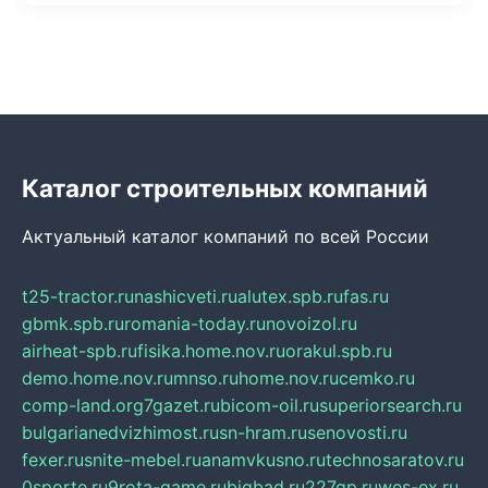
Каталог строительных компаний
Актуальный каталог компаний по всей России
t25-tractor.ru
nashicveti.ru
alutex.spb.ru
fas.ru
gbmk.spb.ru
romania-today.ru
novoizol.ru
airheat-spb.ru
fisika.home.nov.ru
orakul.spb.ru
demo.home.nov.ru
mnso.ru
home.nov.ru
cemko.ru
comp-land.org
7gazet.ru
bicom-oil.ru
superiorsearch.ru
bulgarianedvizhimost.ru
sn-hram.ru
senovosti.ru
fexer.ru
snite-mebel.ru
anamvkusno.ru
technosaratov.ru
0sporte.ru
9rota-game.ru
bigbad.ru
227gp.ru
wes-ex.ru