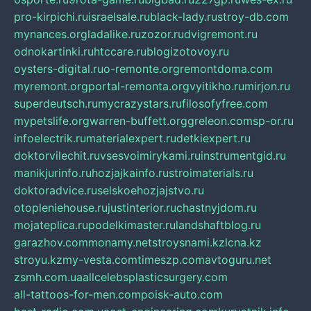
pro-kirpichi.ru
israelsale.ru
black-lady.ru
stroy-db.com
mynances.org
ladalike.ru
zozor.ru
dvigremont.ru
odnokartinki.ru
htccare.ru
blogizotovoy.ru
oysters-digital.ru
o-remonte.org
remontdoma.com
myremont.org
portal-remonta.org
vyitikho.ru
mirjon.ru
superdeutsch.ru
mycrazystars.ru
filosofyfree.com
mypetslife.org
warren-buffett.org
greleon.com
sp-or.ru
infoelectrik.ru
materialexpert.ru
detkiexpert.ru
doktorvilechit.ru
vsesvoimirykami.ru
instrumentgid.ru
manikjurinfo.ru
hozjajkainfo.ru
stroimaterials.ru
doktoradvice.ru
selskoehozjajstvo.ru
otopleniehouse.ru
justinterior.ru
chastnyjdom.ru
mojateplica.ru
podelkimaster.ru
landshaftblog.ru
garazhov.com
monamy.net
stroysnami.kz
lcna.kz
stroyu.kz
my-vesta.com
timeszp.com
avtoguru.net
zsmh.com.ua
allcelebsplasticsurgery.com
all-tattoos-for-men.com
poisk-auto.com