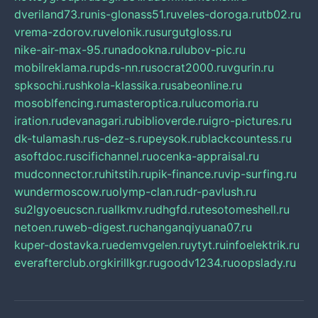
dveriland73.ru
nis-glonass51.ru
veles-doroga.ru
tb02.ru
vrema-zdorov.ru
velonik.ru
surgutgloss.ru
nike-air-max-95.ru
nadookna.ru
lubov-pic.ru
mobilreklama.ru
pds-nn.ru
socrat2000.ru
vgurin.ru
spksochi.ru
shkola-klassika.ru
sabeonline.ru
mosoblfencing.ru
masteroptica.ru
lucomoria.ru
iration.ru
devanagari.ru
biblioverde.ru
igro-pictures.ru
dk-tulamash.ru
s-dez-s.ru
peysok.ru
blackcountess.ru
asoftdoc.ru
scifichannel.ru
ocenka-appraisal.ru
mudconnector.ru
hitstih.ru
pik-finance.ru
vip-surfing.ru
wundermoscow.ru
olymp-clan.ru
dr-pavlush.ru
su2lgyoeucscn.ru
allkmv.ru
dhgfd.ru
tesotomeshell.ru
netoen.ru
web-digest.ru
changanqiyuana07.ru
kuper-dostavka.ru
edemvgelen.ru
ytyt.ru
infoelektrik.ru
everafterclub.org
kirillkgr.ru
goodv1234.ru
oopslady.ru