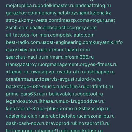
mojateplica.ru
podelkimaster.ru
landshaftblog.ru
garazhov.com
monamy.net
stroysnami.kz
lcna.kz
stroyu.kz
my-vesta.com
timeszp.com
avtoguru.net
zsmh.com.ua
allcelebsplasticsurgery.com
all-tattoos-for-men.com
poisk-auto.com
best-radio.com.ua
ost-engineering.com
kuryatnik.info
euroshiny.com.ua
poremontuavto.com
searchus-nauti.ru
mirmam.info
smi366.ru
transgazstroy.ru
orgmanagement.org
yes-fitness.ru
xtreme-rp.ru
wasdpvp.ru
voda-otri.ru
tishinapve.ru
orenferma.ru
avtoservis-avgust.ru
lord-tv.ru
backstage-682-music.ru
lordfilm7.ru
lordfilm13.ru
prime-cars63.ru
un-believable.ru
codetool.ru
legardoauto.ru
lithasa.ru
muz-1.ru
gooddver.ru
kinozadrot-3.ru
qr-plus-promo.ru
2shizashop.ru
udalenka-club.ru
nerabotaetsite.ru
carszona-bu.ru
dash-cash-now.ru
bravoprod.ru
kinozadrot13.ru
hotteygroup.ru
bagira31.ru
dommarketnsk.ru