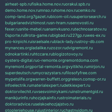
airheat-spb.ru
fisika.home.nov.ru
orakul.spb.ru
demo.home.nov.ru
mnso.ru
home.nov.ru
cemko.ru
comp-land.org
7gazet.ru
bicom-oil.ru
superiorsearch.ru
bulgarianedvizhimost.ru
sn-hram.ru
senovosti.ru
fexer.ru
snite-mebel.ru
anamvkusno.ru
technosaratov.ru
0sporte.ru
9rota-game.ru
bigbad.ru
227gp.ru
wes-ex.ru
pro-kirpichi.ru
israelsale.ru
black-lady.ru
stroy-db.com
mynances.org
ladalike.ru
zozor.ru
dvigremont.ru
odnokartinki.ru
htccare.ru
blogizotovoy.ru
oysters-digital.ru
o-remonte.org
remontdoma.com
myremont.org
portal-remonta.org
vyitikho.ru
mirjon.ru
superdeutsch.ru
mycrazystars.ru
filosofyfree.com
mypetslife.org
warren-buffett.org
greleon.com
sp-or.ru
infoelectrik.ru
materialexpert.ru
detkiexpert.ru
doktorvilechit.ru
vsesvoimirykami.ru
instrumentgid.ru
manikjurinfo.ru
hozjajkainfo.ru
stroimaterials.ru
doktoradvice.ru
selskoehozjajstvo.ru
otopleniehouse.ru
justinterior.ru
chastnyjdom.ru