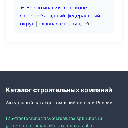
←
Все компании в регионе
Северо-Западный федеральный
округ
|
Главная страница
→
Каталог строительных компаний
Актуальный каталог компаний по всей России
t25-tractor.ru
nashicveti.ru
alutex.spb.ru
fas.ru
gbmk.spb.ru
romania-today.ru
novoizol.ru