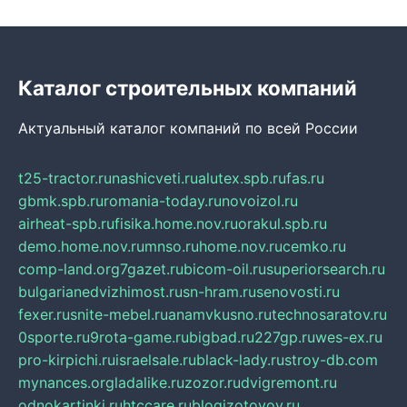
Каталог строительных компаний
Актуальный каталог компаний по всей России
t25-tractor.ru
nashicveti.ru
alutex.spb.ru
fas.ru
gbmk.spb.ru
romania-today.ru
novoizol.ru
airheat-spb.ru
fisika.home.nov.ru
orakul.spb.ru
demo.home.nov.ru
mnso.ru
home.nov.ru
cemko.ru
comp-land.org
7gazet.ru
bicom-oil.ru
superiorsearch.ru
bulgarianedvizhimost.ru
sn-hram.ru
senovosti.ru
fexer.ru
snite-mebel.ru
anamvkusno.ru
technosaratov.ru
0sporte.ru
9rota-game.ru
bigbad.ru
227gp.ru
wes-ex.ru
pro-kirpichi.ru
israelsale.ru
black-lady.ru
stroy-db.com
mynances.org
ladalike.ru
zozor.ru
dvigremont.ru
odnokartinki.ru
htccare.ru
blogizotovoy.ru