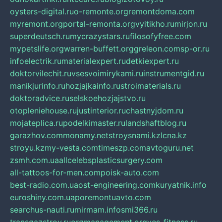
oysters-digital.ru
o-remonte.org
remontdoma.com
myremont.org
portal-remonta.org
vyitikho.ru
mirjon.ru
superdeutsch.ru
mycrazystars.ru
filosofyfree.com
mypetslife.org
warren-buffett.org
greleon.com
sp-or.ru
infoelectrik.ru
materialexpert.ru
detkiexpert.ru
doktorvilechit.ru
vsesvoimirykami.ru
instrumentgid.ru
manikjurinfo.ru
hozjajkainfo.ru
stroimaterials.ru
doktoradvice.ru
selskoehozjajstvo.ru
otopleniehouse.ru
justinterior.ru
chastnyjdom.ru
mojateplica.ru
podelkimaster.ru
landshaftblog.ru
garazhov.com
monamy.net
stroysnami.kz
lcna.kz
stroyu.kz
my-vesta.com
timeszp.com
avtoguru.net
zsmh.com.ua
allcelebsplasticsurgery.com
all-tattoos-for-men.com
poisk-auto.com
best-radio.com.ua
ost-engineering.com
kuryatnik.info
euroshiny.com.ua
poremontuavto.com
searchus-nauti.ru
mirmam.info
smi366.ru