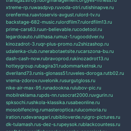
transgazstroy.ru
orgmanagement.org
yes-fitness.ru
xtreme-rp.ru
wasdpvp.ru
voda-otri.ru
tishinapve.ru
orenferma.ru
avtoservis-avgust.ru
lord-tv.ru
backstage-682-music.ru
lordfilm7.ru
lordfilm13.ru
prime-cars63.ru
un-believable.ru
codetool.ru
legardoauto.ru
lithasa.ru
muz-1.ru
gooddver.ru
kinozadrot-3.ru
qr-plus-promo.ru
2shizashop.ru
udalenka-club.ru
nerabotaetsite.ru
carszona-bu.ru
dash-cash-now.ru
bravoprod.ru
kinozadrot13.ru
hotteygroup.ru
bagira31.ru
dommarketnsk.ru
dveriland73.ru
nis-glonass51.ru
veles-doroga.ru
tb02.ru
vrema-zdorov.ru
velonik.ru
surgutgloss.ru
nike-air-max-95.ru
nadookna.ru
lubov-pic.ru
mobilreklama.ru
pds-nn.ru
socrat2000.ru
vgurin.ru
spksochi.ru
shkola-klassika.ru
sabeonline.ru
mosoblfencing.ru
masteroptica.ru
lucomoria.ru
iration.ru
devanagari.ru
biblioverde.ru
igro-pictures.ru
dk-tulamash.ru
s-dez-s.ru
peysok.ru
blackcountess.ru