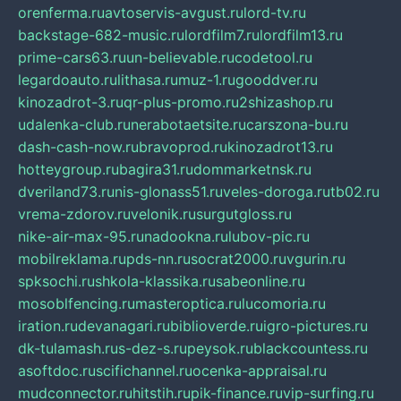
orenferma.ru
avtoservis-avgust.ru
lord-tv.ru
backstage-682-music.ru
lordfilm7.ru
lordfilm13.ru
prime-cars63.ru
un-believable.ru
codetool.ru
legardoauto.ru
lithasa.ru
muz-1.ru
gooddver.ru
kinozadrot-3.ru
qr-plus-promo.ru
2shizashop.ru
udalenka-club.ru
nerabotaetsite.ru
carszona-bu.ru
dash-cash-now.ru
bravoprod.ru
kinozadrot13.ru
hotteygroup.ru
bagira31.ru
dommarketnsk.ru
dveriland73.ru
nis-glonass51.ru
veles-doroga.ru
tb02.ru
vrema-zdorov.ru
velonik.ru
surgutgloss.ru
nike-air-max-95.ru
nadookna.ru
lubov-pic.ru
mobilreklama.ru
pds-nn.ru
socrat2000.ru
vgurin.ru
spksochi.ru
shkola-klassika.ru
sabeonline.ru
mosoblfencing.ru
masteroptica.ru
lucomoria.ru
iration.ru
devanagari.ru
biblioverde.ru
igro-pictures.ru
dk-tulamash.ru
s-dez-s.ru
peysok.ru
blackcountess.ru
asoftdoc.ru
scifichannel.ru
ocenka-appraisal.ru
mudconnector.ru
hitstih.ru
pik-finance.ru
vip-surfing.ru