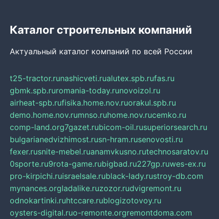
Каталог строительных компаний
Актуальный каталог компаний по всей России
t25-tractor.ru
nashicveti.ru
alutex.spb.ru
fas.ru
gbmk.spb.ru
romania-today.ru
novoizol.ru
airheat-spb.ru
fisika.home.nov.ru
orakul.spb.ru
demo.home.nov.ru
mnso.ru
home.nov.ru
cemko.ru
comp-land.org
7gazet.ru
bicom-oil.ru
superiorsearch.ru
bulgarianedvizhimost.ru
sn-hram.ru
senovosti.ru
fexer.ru
snite-mebel.ru
anamvkusno.ru
technosaratov.ru
0sporte.ru
9rota-game.ru
bigbad.ru
227gp.ru
wes-ex.ru
pro-kirpichi.ru
israelsale.ru
black-lady.ru
stroy-db.com
mynances.org
ladalike.ru
zozor.ru
dvigremont.ru
odnokartinki.ru
htccare.ru
blogizotovoy.ru
oysters-digital.ru
o-remonte.org
remontdoma.com