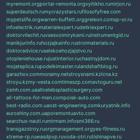
myremont.org
portal-remonta.org
vyitikho.ru
mirjon.ru
superdeutsch.ru
mycrazystars.ru
filosofyfree.com
mypetslife.org
warren-buffett.org
greleon.com
sp-or.ru
infoelectrik.ru
materialexpert.ru
detkiexpert.ru
doktorvilechit.ru
vsesvoimirykami.ru
instrumentgid.ru
manikjurinfo.ru
hozjajkainfo.ru
stroimaterials.ru
doktoradvice.ru
selskoehozjajstvo.ru
otopleniehouse.ru
justinterior.ru
chastnyjdom.ru
mojateplica.ru
podelkimaster.ru
landshaftblog.ru
garazhov.com
monamy.net
stroysnami.kz
lcna.kz
stroyu.kz
my-vesta.com
timeszp.com
avtoguru.net
zsmh.com.ua
allcelebsplasticsurgery.com
all-tattoos-for-men.com
poisk-auto.com
best-radio.com.ua
ost-engineering.com
kuryatnik.info
euroshiny.com.ua
poremontuavto.com
searchus-nauti.ru
mirmam.info
smi366.ru
transgazstroy.ru
orgmanagement.org
yes-fitness.ru
xtreme-rp.ru
wasdpvp.ru
voda-otri.ru
tishinapve.ru