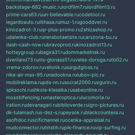
backstage-682-music.ru
lordfilm7.ru
lordfilm13.ru
prime-cars63.ru
un-believable.ru
codetool.ru
legardoauto.ru
lithasa.ru
muz-1.ru
gooddver.ru
kinozadrot-3.ru
qr-plus-promo.ru
2shizashop.ru
udalenka-club.ru
nerabotaetsite.ru
carszona-bu.ru
dash-cash-now.ru
bravoprod.ru
kinozadrot13.ru
hotteygroup.ru
bagira31.ru
dommarketnsk.ru
dveriland73.ru
nis-glonass51.ru
veles-doroga.ru
tb02.ru
vrema-zdorov.ru
velonik.ru
surgutgloss.ru
nike-air-max-95.ru
nadookna.ru
lubov-pic.ru
mobilreklama.ru
pds-nn.ru
socrat2000.ru
vgurin.ru
spksochi.ru
shkola-klassika.ru
sabeonline.ru
mosoblfencing.ru
masteroptica.ru
lucomoria.ru
iration.ru
devanagari.ru
biblioverde.ru
igro-pictures.ru
dk-tulamash.ru
s-dez-s.ru
peysok.ru
blackcountess.ru
asoftdoc.ru
scifichannel.ru
ocenka-appraisal.ru
mudconnector.ru
hitstih.ru
pik-finance.ru
vip-surfing.ru