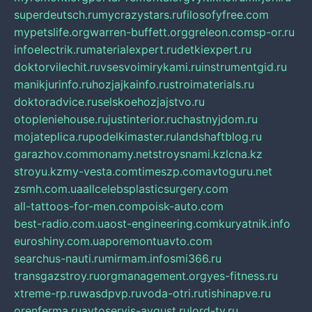
superdeutsch.ru
mycrazystars.ru
filosofyfree.com
mypetslife.org
warren-buffett.org
greleon.com
sp-or.ru
infoelectrik.ru
materialexpert.ru
detkiexpert.ru
doktorvilechit.ru
vsesvoimirykami.ru
instrumentgid.ru
manikjurinfo.ru
hozjajkainfo.ru
stroimaterials.ru
doktoradvice.ru
selskoehozjajstvo.ru
otopleniehouse.ru
justinterior.ru
chastnyjdom.ru
mojateplica.ru
podelkimaster.ru
landshaftblog.ru
garazhov.com
monamy.net
stroysnami.kz
lcna.kz
stroyu.kz
my-vesta.com
timeszp.com
avtoguru.net
zsmh.com.ua
allcelebsplasticsurgery.com
all-tattoos-for-men.com
poisk-auto.com
best-radio.com.ua
ost-engineering.com
kuryatnik.info
euroshiny.com.ua
poremontuavto.com
searchus-nauti.ru
mirmam.info
smi366.ru
transgazstroy.ru
orgmanagement.org
yes-fitness.ru
xtreme-rp.ru
wasdpvp.ru
voda-otri.ru
tishinapve.ru
orenferma.ru
avtoservis-avgust.ru
lord-tv.ru