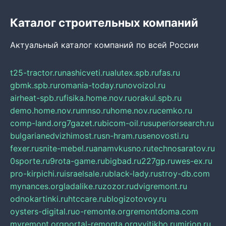
Каталог строительных компаний
Актуальный каталог компаний по всей России
t25-tractor.ru
nashicveti.ru
alutex.spb.ru
fas.ru
gbmk.spb.ru
romania-today.ru
novoizol.ru
airheat-spb.ru
fisika.home.nov.ru
orakul.spb.ru
demo.home.nov.ru
mnso.ru
home.nov.ru
cemko.ru
comp-land.org
7gazet.ru
bicom-oil.ru
superiorsearch.ru
bulgarianedvizhimost.ru
sn-hram.ru
senovosti.ru
fexer.ru
snite-mebel.ru
anamvkusno.ru
technosaratov.ru
0sporte.ru
9rota-game.ru
bigbad.ru
227gp.ru
wes-ex.ru
pro-kirpichi.ru
israelsale.ru
black-lady.ru
stroy-db.com
mynances.org
ladalike.ru
zozor.ru
dvigremont.ru
odnokartinki.ru
htccare.ru
blogizotovoy.ru
oysters-digital.ru
o-remonte.org
remontdoma.com
myremont.org
portal-remonta.org
vyitikho.ru
mirjon.ru