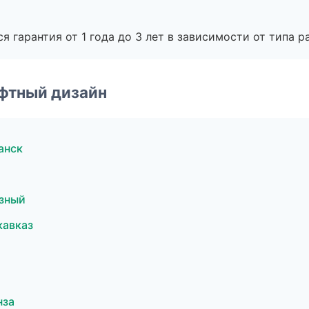
я гарантия от 1 года до 3 лет в зависимости от типа ра
фтный дизайн
анск
зный
кавказ
нза