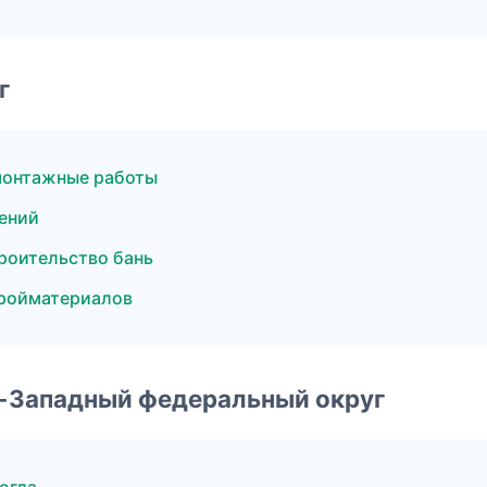
г
монтажные работы
ений
роительство бань
ройматериалов
о-Западный федеральный округ