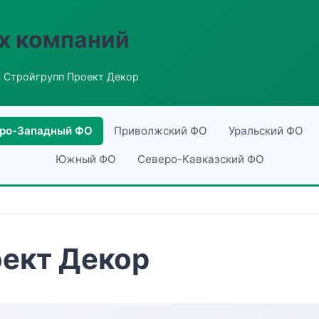
х компаний
 Стройгрупп Проект Декор
ро-Западный ФО
Приволжский ФО
Уральский ФО
Южный ФО
Северо-Кавказский ФО
оект Декор