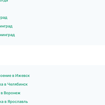
огда
град
инград
нинград
оение в Ижевск
ка в Челябинск
 в Воронеж
ка в Ярославль