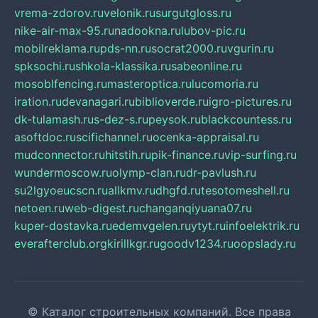
vrema-zdorov.ru
velonik.ru
surgutgloss.ru
nike-air-max-95.ru
nadookna.ru
lubov-pic.ru
mobilreklama.ru
pds-nn.ru
socrat2000.ru
vgurin.ru
spksochi.ru
shkola-klassika.ru
sabeonline.ru
mosoblfencing.ru
masteroptica.ru
lucomoria.ru
iration.ru
devanagari.ru
biblioverde.ru
igro-pictures.ru
dk-tulamash.ru
s-dez-s.ru
peysok.ru
blackcountess.ru
asoftdoc.ru
scifichannel.ru
ocenka-appraisal.ru
mudconnector.ru
hitstih.ru
pik-finance.ru
vip-surfing.ru
wundermoscow.ru
olymp-clan.ru
dr-pavlush.ru
su2lgyoeucscn.ru
allkmv.ru
dhgfd.ru
tesotomeshell.ru
netoen.ru
web-digest.ru
changanqiyuana07.ru
kuper-dostavka.ru
edemvgelen.ru
ytyt.ru
infoelektrik.ru
everafterclub.org
kirillkgr.ru
goodv1234.ru
oopslady.ru
© Каталог строительных компаний. Все права