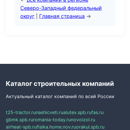
Северо-Западный федеральный
округ
|
Главная страница
→
Каталог строительных компаний
Актуальный каталог компаний по всей России
t25-tractor.ru
nashicveti.ru
alutex.spb.ru
fas.ru
gbmk.spb.ru
romania-today.ru
novoizol.ru
airheat-spb.ru
fisika.home.nov.ru
orakul.spb.ru