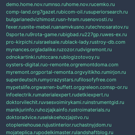
demo.home.nov.ru
mnso.ru
home.nov.ru
cemko.ru
comp-land.org
7gazet.ru
bicom-oil.ru
superiorsearch.ru
bulgarianedvizhimost.ru
sn-hram.ru
senovosti.ru
fexer.ru
snite-mebel.ru
anamvkusno.ru
technosaratov.ru
0sporte.ru
9rota-game.ru
bigbad.ru
227gp.ru
wes-ex.ru
pro-kirpichi.ru
israelsale.ru
black-lady.ru
stroy-db.com
mynances.org
ladalike.ru
zozor.ru
dvigremont.ru
odnokartinki.ru
htccare.ru
blogizotovoy.ru
oysters-digital.ru
o-remonte.org
remontdoma.com
myremont.org
portal-remonta.org
vyitikho.ru
mirjon.ru
superdeutsch.ru
mycrazystars.ru
filosofyfree.com
mypetslife.org
warren-buffett.org
greleon.com
sp-or.ru
infoelectrik.ru
materialexpert.ru
detkiexpert.ru
doktorvilechit.ru
vsesvoimirykami.ru
instrumentgid.ru
manikjurinfo.ru
hozjajkainfo.ru
stroimaterials.ru
doktoradvice.ru
selskoehozjajstvo.ru
otopleniehouse.ru
justinterior.ru
chastnyjdom.ru
mojateplica.ru
podelkimaster.ru
landshaftblog.ru