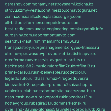
garazhov.com
monamy.net
stroysnami.kz
lcna.kz
stroyu.kz
my-vesta.com
timeszp.com
avtoguru.net
zsmh.com.ua
allcelebsplasticsurgery.com
all-tattoos-for-men.com
poisk-auto.com
best-radio.com.ua
ost-engineering.com
kuryatnik.info
euroshiny.com.ua
poremontuavto.com
searchus-nauti.ru
mirmam.info
smi366.ru
transgazstroy.ru
orgmanagement.org
yes-fitness.ru
xtreme-rp.ru
wasdpvp.ru
voda-otri.ru
tishinapve.ru
orenferma.ru
avtoservis-avgust.ru
lord-tv.ru
backstage-682-music.ru
lordfilm7.ru
lordfilm13.ru
prime-cars63.ru
un-believable.ru
codetool.ru
legardoauto.ru
lithasa.ru
muz-1.ru
gooddver.ru
kinozadrot-3.ru
qr-plus-promo.ru
2shizashop.ru
udalenka-club.ru
nerabotaetsite.ru
carszona-bu.ru
dash-cash-now.ru
bravoprod.ru
kinozadrot13.ru
hotteygroup.ru
bagira31.ru
dommarketnsk.ru
dveriland73.ru
nis-glonass51.ru
veles-doroga.ru
tb02.ru