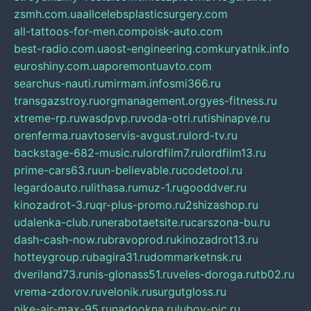
zsmh.com.ua
allcelebsplasticsurgery.com
all-tattoos-for-men.com
poisk-auto.com
best-radio.com.ua
ost-engineering.com
kuryatnik.info
euroshiny.com.ua
poremontuavto.com
searchus-nauti.ru
mirmam.info
smi366.ru
transgazstroy.ru
orgmanagement.org
yes-fitness.ru
xtreme-rp.ru
wasdpvp.ru
voda-otri.ru
tishinapve.ru
orenferma.ru
avtoservis-avgust.ru
lord-tv.ru
backstage-682-music.ru
lordfilm7.ru
lordfilm13.ru
prime-cars63.ru
un-believable.ru
codetool.ru
legardoauto.ru
lithasa.ru
muz-1.ru
gooddver.ru
kinozadrot-3.ru
qr-plus-promo.ru
2shizashop.ru
udalenka-club.ru
nerabotaetsite.ru
carszona-bu.ru
dash-cash-now.ru
bravoprod.ru
kinozadrot13.ru
hotteygroup.ru
bagira31.ru
dommarketnsk.ru
dveriland73.ru
nis-glonass51.ru
veles-doroga.ru
tb02.ru
vrema-zdorov.ru
velonik.ru
surgutgloss.ru
nike-air-max-95.ru
nadookna.ru
lubov-pic.ru