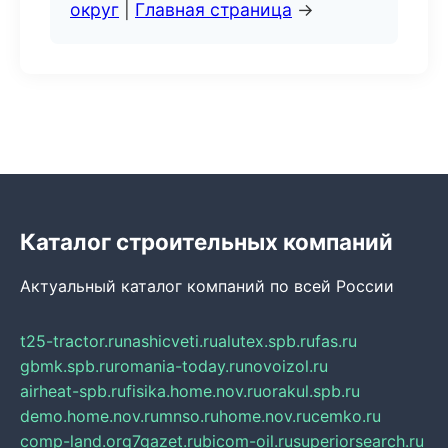
округ
|
Главная страница
→
Каталог строительных компаний
Актуальный каталог компаний по всей России
t25-tractor.ru
nashicveti.ru
alutex.spb.ru
fas.ru
gbmk.spb.ru
romania-today.ru
novoizol.ru
airheat-spb.ru
fisika.home.nov.ru
orakul.spb.ru
demo.home.nov.ru
mnso.ru
home.nov.ru
cemko.ru
comp-land.org
7gazet.ru
bicom-oil.ru
superiorsearch.ru