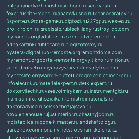
bulgarianedvizhimost.ru
sn-hram.ru
senovosti.ru
fexer.ru
snite-mebel.ru
anamvkusno.ru
technosaratov.ru
0sporte.ru
9rota-game.ru
bigbad.ru
227gp.ru
wes-ex.ru
pro-kirpichi.ru
israelsale.ru
black-lady.ru
stroy-db.com
mynances.org
ladalike.ru
zozor.ru
dvigremont.ru
odnokartinki.ru
htccare.ru
blogizotovoy.ru
oysters-digital.ru
o-remonte.org
remontdoma.com
myremont.org
portal-remonta.org
vyitikho.ru
mirjon.ru
superdeutsch.ru
mycrazystars.ru
filosofyfree.com
mypetslife.org
warren-buffett.org
greleon.com
sp-or.ru
infoelectrik.ru
materialexpert.ru
detkiexpert.ru
doktorvilechit.ru
vsesvoimirykami.ru
instrumentgid.ru
manikjurinfo.ru
hozjajkainfo.ru
stroimaterials.ru
doktoradvice.ru
selskoehozjajstvo.ru
otopleniehouse.ru
justinterior.ru
chastnyjdom.ru
mojateplica.ru
podelkimaster.ru
landshaftblog.ru
garazhov.com
monamy.net
stroysnami.kz
lcna.kz
stroyu.kz
my-vesta.com
timeszp.com
avtoguru.net