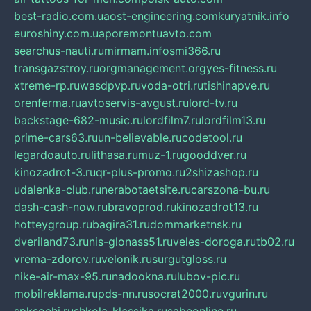
best-radio.com.ua
ost-engineering.com
kuryatnik.info
euroshiny.com.ua
poremontuavto.com
searchus-nauti.ru
mirmam.info
smi366.ru
transgazstroy.ru
orgmanagement.org
yes-fitness.ru
xtreme-rp.ru
wasdpvp.ru
voda-otri.ru
tishinapve.ru
orenferma.ru
avtoservis-avgust.ru
lord-tv.ru
backstage-682-music.ru
lordfilm7.ru
lordfilm13.ru
prime-cars63.ru
un-believable.ru
codetool.ru
legardoauto.ru
lithasa.ru
muz-1.ru
gooddver.ru
kinozadrot-3.ru
qr-plus-promo.ru
2shizashop.ru
udalenka-club.ru
nerabotaetsite.ru
carszona-bu.ru
dash-cash-now.ru
bravoprod.ru
kinozadrot13.ru
hotteygroup.ru
bagira31.ru
dommarketnsk.ru
dveriland73.ru
nis-glonass51.ru
veles-doroga.ru
tb02.ru
vrema-zdorov.ru
velonik.ru
surgutgloss.ru
nike-air-max-95.ru
nadookna.ru
lubov-pic.ru
mobilreklama.ru
pds-nn.ru
socrat2000.ru
vgurin.ru
spksochi.ru
shkola-klassika.ru
sabeonline.ru