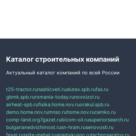
Каталог строительных компаний
Актуальный каталог компаний по всей России
t25-tractor.ru
nashicveti.ru
alutex.spb.ru
fas.ru
gbmk.spb.ru
romania-today.ru
novoizol.ru
airheat-spb.ru
fisika.home.nov.ru
orakul.spb.ru
demo.home.nov.ru
mnso.ru
home.nov.ru
cemko.ru
comp-land.org
7gazet.ru
bicom-oil.ru
superiorsearch.ru
bulgarianedvizhimost.ru
sn-hram.ru
senovosti.ru
fexer.ru
snite-mebel.ru
anamvkusno.ru
technosaratov.ru