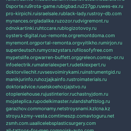
0sporte.ru
9rota-game.ru
bigbad.ru
227gp.ru
wes-ex.ru
pro-kirpichi.ru
israelsale.ru
black-lady.ru
stroy-db.com
mynances.org
ladalike.ru
zozor.ru
dvigremont.ru
odnokartinki.ru
htccare.ru
blogizotovoy.ru
oysters-digital.ru
o-remonte.org
remontdoma.com
myremont.org
portal-remonta.org
vyitikho.ru
mirjon.ru
superdeutsch.ru
mycrazystars.ru
filosofyfree.com
mypetslife.org
warren-buffett.org
greleon.com
sp-or.ru
infoelectrik.ru
materialexpert.ru
detkiexpert.ru
doktorvilechit.ru
vsesvoimirykami.ru
instrumentgid.ru
manikjurinfo.ru
hozjajkainfo.ru
stroimaterials.ru
doktoradvice.ru
selskoehozjajstvo.ru
otopleniehouse.ru
justinterior.ru
chastnyjdom.ru
mojateplica.ru
podelkimaster.ru
landshaftblog.ru
garazhov.com
monamy.net
stroysnami.kz
lcna.kz
stroyu.kz
my-vesta.com
timeszp.com
avtoguru.net
zsmh.com.ua
allcelebsplasticsurgery.com
all-tattoos-for-men.com
poisk-auto.com