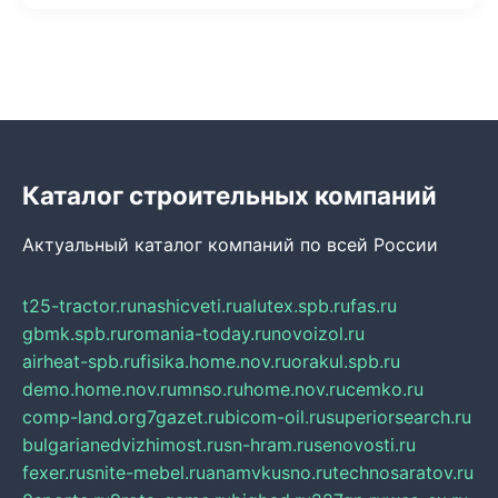
Каталог строительных компаний
Актуальный каталог компаний по всей России
t25-tractor.ru
nashicveti.ru
alutex.spb.ru
fas.ru
gbmk.spb.ru
romania-today.ru
novoizol.ru
airheat-spb.ru
fisika.home.nov.ru
orakul.spb.ru
demo.home.nov.ru
mnso.ru
home.nov.ru
cemko.ru
comp-land.org
7gazet.ru
bicom-oil.ru
superiorsearch.ru
bulgarianedvizhimost.ru
sn-hram.ru
senovosti.ru
fexer.ru
snite-mebel.ru
anamvkusno.ru
technosaratov.ru