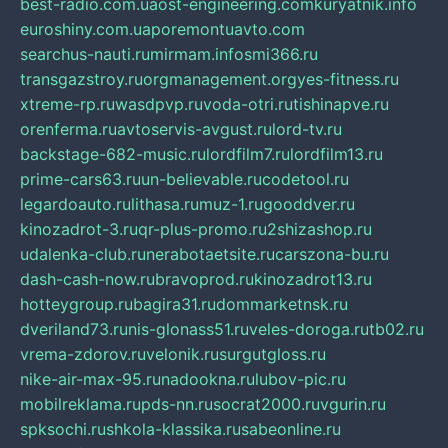
best-radio.com.ua
ost-engineering.com
kuryatnik.info
euroshiny.com.ua
poremontuavto.com
searchus-nauti.ru
mirmam.info
smi366.ru
transgazstroy.ru
orgmanagement.org
yes-fitness.ru
xtreme-rp.ru
wasdpvp.ru
voda-otri.ru
tishinapve.ru
orenferma.ru
avtoservis-avgust.ru
lord-tv.ru
backstage-682-music.ru
lordfilm7.ru
lordfilm13.ru
prime-cars63.ru
un-believable.ru
codetool.ru
legardoauto.ru
lithasa.ru
muz-1.ru
gooddver.ru
kinozadrot-3.ru
qr-plus-promo.ru
2shizashop.ru
udalenka-club.ru
nerabotaetsite.ru
carszona-bu.ru
dash-cash-now.ru
bravoprod.ru
kinozadrot13.ru
hotteygroup.ru
bagira31.ru
dommarketnsk.ru
dveriland73.ru
nis-glonass51.ru
veles-doroga.ru
tb02.ru
vrema-zdorov.ru
velonik.ru
surgutgloss.ru
nike-air-max-95.ru
nadookna.ru
lubov-pic.ru
mobilreklama.ru
pds-nn.ru
socrat2000.ru
vgurin.ru
spksochi.ru
shkola-klassika.ru
sabeonline.ru