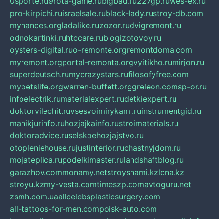
0sporte.ru
9rota-game.ru
bigbad.ru
227gp.ru
wes-ex.ru
pro-kirpichi.ru
israelsale.ru
black-lady.ru
stroy-db.com
mynances.org
ladalike.ru
zozor.ru
dvigremont.ru
odnokartinki.ru
htccare.ru
blogizotovoy.ru
oysters-digital.ru
o-remonte.org
remontdoma.com
myremont.org
portal-remonta.org
vyitikho.ru
mirjon.ru
superdeutsch.ru
mycrazystars.ru
filosofyfree.com
mypetslife.org
warren-buffett.org
greleon.com
sp-or.ru
infoelectrik.ru
materialexpert.ru
detkiexpert.ru
doktorvilechit.ru
vsesvoimirykami.ru
instrumentgid.ru
manikjurinfo.ru
hozjajkainfo.ru
stroimaterials.ru
doktoradvice.ru
selskoehozjajstvo.ru
otopleniehouse.ru
justinterior.ru
chastnyjdom.ru
mojateplica.ru
podelkimaster.ru
landshaftblog.ru
garazhov.com
monamy.net
stroysnami.kz
lcna.kz
stroyu.kz
my-vesta.com
timeszp.com
avtoguru.net
zsmh.com.ua
allcelebsplasticsurgery.com
all-tattoos-for-men.com
poisk-auto.com