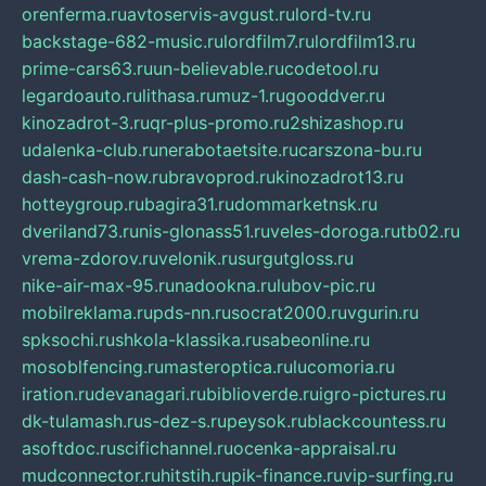
orenferma.ru
avtoservis-avgust.ru
lord-tv.ru
backstage-682-music.ru
lordfilm7.ru
lordfilm13.ru
prime-cars63.ru
un-believable.ru
codetool.ru
legardoauto.ru
lithasa.ru
muz-1.ru
gooddver.ru
kinozadrot-3.ru
qr-plus-promo.ru
2shizashop.ru
udalenka-club.ru
nerabotaetsite.ru
carszona-bu.ru
dash-cash-now.ru
bravoprod.ru
kinozadrot13.ru
hotteygroup.ru
bagira31.ru
dommarketnsk.ru
dveriland73.ru
nis-glonass51.ru
veles-doroga.ru
tb02.ru
vrema-zdorov.ru
velonik.ru
surgutgloss.ru
nike-air-max-95.ru
nadookna.ru
lubov-pic.ru
mobilreklama.ru
pds-nn.ru
socrat2000.ru
vgurin.ru
spksochi.ru
shkola-klassika.ru
sabeonline.ru
mosoblfencing.ru
masteroptica.ru
lucomoria.ru
iration.ru
devanagari.ru
biblioverde.ru
igro-pictures.ru
dk-tulamash.ru
s-dez-s.ru
peysok.ru
blackcountess.ru
asoftdoc.ru
scifichannel.ru
ocenka-appraisal.ru
mudconnector.ru
hitstih.ru
pik-finance.ru
vip-surfing.ru