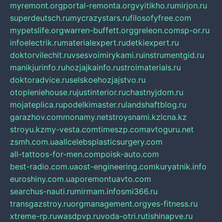
myremont.org
portal-remonta.org
vyitikho.ru
mirjon.ru
superdeutsch.ru
mycrazystars.ru
filosofyfree.com
mypetslife.org
warren-buffett.org
greleon.com
sp-or.ru
infoelectrik.ru
materialexpert.ru
detkiexpert.ru
doktorvilechit.ru
vsesvoimirykami.ru
instrumentgid.ru
manikjurinfo.ru
hozjajkainfo.ru
stroimaterials.ru
doktoradvice.ru
selskoehozjajstvo.ru
otopleniehouse.ru
justinterior.ru
chastnyjdom.ru
mojateplica.ru
podelkimaster.ru
landshaftblog.ru
garazhov.com
monamy.net
stroysnami.kz
lcna.kz
stroyu.kz
my-vesta.com
timeszp.com
avtoguru.net
zsmh.com.ua
allcelebsplasticsurgery.com
all-tattoos-for-men.com
poisk-auto.com
best-radio.com.ua
ost-engineering.com
kuryatnik.info
euroshiny.com.ua
poremontuavto.com
searchus-nauti.ru
mirmam.info
smi366.ru
transgazstroy.ru
orgmanagement.org
yes-fitness.ru
xtreme-rp.ru
wasdpvp.ru
voda-otri.ru
tishinapve.ru