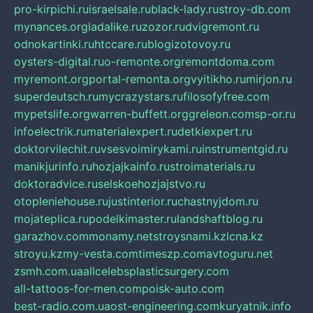
pro-kirpichi.ru
israelsale.ru
black-lady.ru
stroy-db.com
mynances.org
ladalike.ru
zozor.ru
dvigremont.ru
odnokartinki.ru
htccare.ru
blogizotovoy.ru
oysters-digital.ru
o-remonte.org
remontdoma.com
myremont.org
portal-remonta.org
vyitikho.ru
mirjon.ru
superdeutsch.ru
mycrazystars.ru
filosofyfree.com
mypetslife.org
warren-buffett.org
greleon.com
sp-or.ru
infoelectrik.ru
materialexpert.ru
detkiexpert.ru
doktorvilechit.ru
vsesvoimirykami.ru
instrumentgid.ru
manikjurinfo.ru
hozjajkainfo.ru
stroimaterials.ru
doktoradvice.ru
selskoehozjajstvo.ru
otopleniehouse.ru
justinterior.ru
chastnyjdom.ru
mojateplica.ru
podelkimaster.ru
landshaftblog.ru
garazhov.com
monamy.net
stroysnami.kz
lcna.kz
stroyu.kz
my-vesta.com
timeszp.com
avtoguru.net
zsmh.com.ua
allcelebsplasticsurgery.com
all-tattoos-for-men.com
poisk-auto.com
best-radio.com.ua
ost-engineering.com
kuryatnik.info