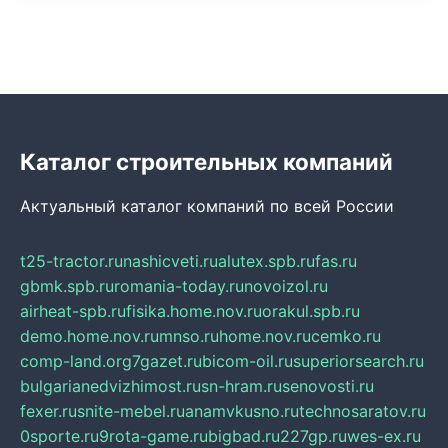
Каталог строительных компаний
Актуальный каталог компаний по всей России
t25-tractor.ru
nashicveti.ru
alutex.spb.ru
fas.ru
gbmk.spb.ru
romania-today.ru
novoizol.ru
airheat-spb.ru
fisika.home.nov.ru
orakul.spb.ru
demo.home.nov.ru
mnso.ru
home.nov.ru
cemko.ru
comp-land.org
7gazet.ru
bicom-oil.ru
superiorsearch.ru
bulgarianedvizhimost.ru
sn-hram.ru
senovosti.ru
fexer.ru
snite-mebel.ru
anamvkusno.ru
technosaratov.ru
0sporte.ru
9rota-game.ru
bigbad.ru
227gp.ru
wes-ex.ru