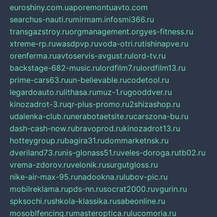
euroshiny.com.ua
poremontuavto.com
searchus-nauti.ru
mirmam.info
smi366.ru
transgazstroy.ru
orgmanagement.org
yes-fitness.ru
xtreme-rp.ru
wasdpvp.ru
voda-otri.ru
tishinapve.ru
orenferma.ru
avtoservis-avgust.ru
lord-tv.ru
backstage-682-music.ru
lordfilm7.ru
lordfilm13.ru
prime-cars63.ru
un-believable.ru
codetool.ru
legardoauto.ru
lithasa.ru
muz-1.ru
gooddver.ru
kinozadrot-3.ru
qr-plus-promo.ru
2shizashop.ru
udalenka-club.ru
nerabotaetsite.ru
carszona-bu.ru
dash-cash-now.ru
bravoprod.ru
kinozadrot13.ru
hotteygroup.ru
bagira31.ru
dommarketnsk.ru
dveriland73.ru
nis-glonass51.ru
veles-doroga.ru
tb02.ru
vrema-zdorov.ru
velonik.ru
surgutgloss.ru
nike-air-max-95.ru
nadookna.ru
lubov-pic.ru
mobilreklama.ru
pds-nn.ru
socrat2000.ru
vgurin.ru
spksochi.ru
shkola-klassika.ru
sabeonline.ru
mosoblfencing.ru
masteroptica.ru
lucomoria.ru