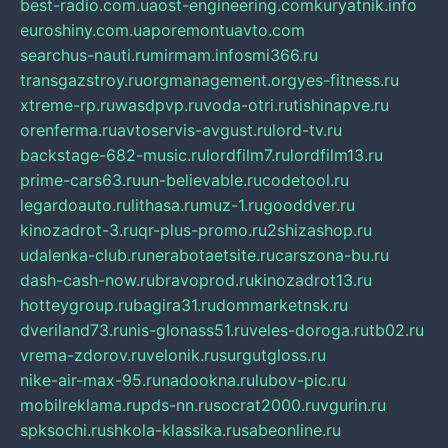
best-radio.com.ua
ost-engineering.com
kuryatnik.info
euroshiny.com.ua
poremontuavto.com
searchus-nauti.ru
mirmam.info
smi366.ru
transgazstroy.ru
orgmanagement.org
yes-fitness.ru
xtreme-rp.ru
wasdpvp.ru
voda-otri.ru
tishinapve.ru
orenferma.ru
avtoservis-avgust.ru
lord-tv.ru
backstage-682-music.ru
lordfilm7.ru
lordfilm13.ru
prime-cars63.ru
un-believable.ru
codetool.ru
legardoauto.ru
lithasa.ru
muz-1.ru
gooddver.ru
kinozadrot-3.ru
qr-plus-promo.ru
2shizashop.ru
udalenka-club.ru
nerabotaetsite.ru
carszona-bu.ru
dash-cash-now.ru
bravoprod.ru
kinozadrot13.ru
hotteygroup.ru
bagira31.ru
dommarketnsk.ru
dveriland73.ru
nis-glonass51.ru
veles-doroga.ru
tb02.ru
vrema-zdorov.ru
velonik.ru
surgutgloss.ru
nike-air-max-95.ru
nadookna.ru
lubov-pic.ru
mobilreklama.ru
pds-nn.ru
socrat2000.ru
vgurin.ru
spksochi.ru
shkola-klassika.ru
sabeonline.ru