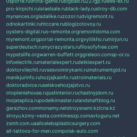
0sporte.ru
9rota-game.ru
bigbad.ru
227gp.ru
wes-ex.ru
pro-kirpichi.ru
israelsale.ru
black-lady.ru
stroy-db.com
mynances.org
ladalike.ru
zozor.ru
dvigremont.ru
odnokartinki.ru
htccare.ru
blogizotovoy.ru
oysters-digital.ru
o-remonte.org
remontdoma.com
myremont.org
portal-remonta.org
vyitikho.ru
mirjon.ru
superdeutsch.ru
mycrazystars.ru
filosofyfree.com
mypetslife.org
warren-buffett.org
greleon.com
sp-or.ru
infoelectrik.ru
materialexpert.ru
detkiexpert.ru
doktorvilechit.ru
vsesvoimirykami.ru
instrumentgid.ru
manikjurinfo.ru
hozjajkainfo.ru
stroimaterials.ru
doktoradvice.ru
selskoehozjajstvo.ru
otopleniehouse.ru
justinterior.ru
chastnyjdom.ru
mojateplica.ru
podelkimaster.ru
landshaftblog.ru
garazhov.com
monamy.net
stroysnami.kz
lcna.kz
stroyu.kz
my-vesta.com
timeszp.com
avtoguru.net
zsmh.com.ua
allcelebsplasticsurgery.com
all-tattoos-for-men.com
poisk-auto.com