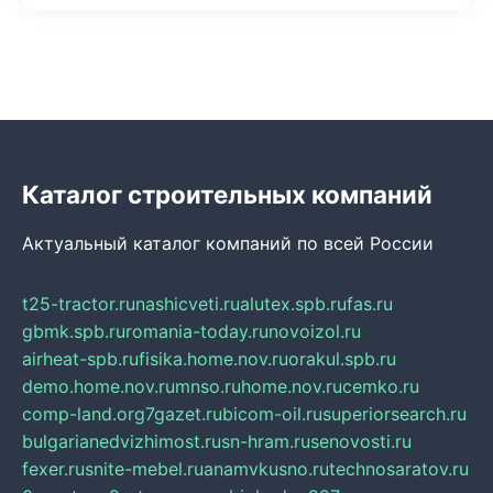
Каталог строительных компаний
Актуальный каталог компаний по всей России
t25-tractor.ru
nashicveti.ru
alutex.spb.ru
fas.ru
gbmk.spb.ru
romania-today.ru
novoizol.ru
airheat-spb.ru
fisika.home.nov.ru
orakul.spb.ru
demo.home.nov.ru
mnso.ru
home.nov.ru
cemko.ru
comp-land.org
7gazet.ru
bicom-oil.ru
superiorsearch.ru
bulgarianedvizhimost.ru
sn-hram.ru
senovosti.ru
fexer.ru
snite-mebel.ru
anamvkusno.ru
technosaratov.ru