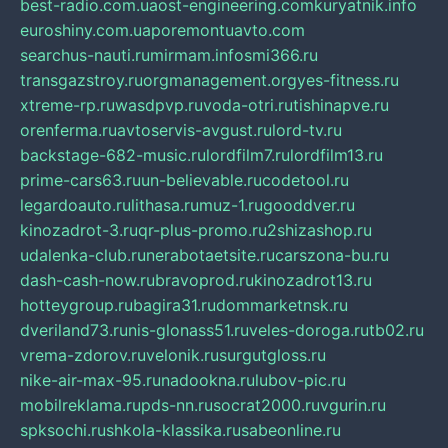
best-radio.com.ua
ost-engineering.com
kuryatnik.info
euroshiny.com.ua
poremontuavto.com
searchus-nauti.ru
mirmam.info
smi366.ru
transgazstroy.ru
orgmanagement.org
yes-fitness.ru
xtreme-rp.ru
wasdpvp.ru
voda-otri.ru
tishinapve.ru
orenferma.ru
avtoservis-avgust.ru
lord-tv.ru
backstage-682-music.ru
lordfilm7.ru
lordfilm13.ru
prime-cars63.ru
un-believable.ru
codetool.ru
legardoauto.ru
lithasa.ru
muz-1.ru
gooddver.ru
kinozadrot-3.ru
qr-plus-promo.ru
2shizashop.ru
udalenka-club.ru
nerabotaetsite.ru
carszona-bu.ru
dash-cash-now.ru
bravoprod.ru
kinozadrot13.ru
hotteygroup.ru
bagira31.ru
dommarketnsk.ru
dveriland73.ru
nis-glonass51.ru
veles-doroga.ru
tb02.ru
vrema-zdorov.ru
velonik.ru
surgutgloss.ru
nike-air-max-95.ru
nadookna.ru
lubov-pic.ru
mobilreklama.ru
pds-nn.ru
socrat2000.ru
vgurin.ru
spksochi.ru
shkola-klassika.ru
sabeonline.ru