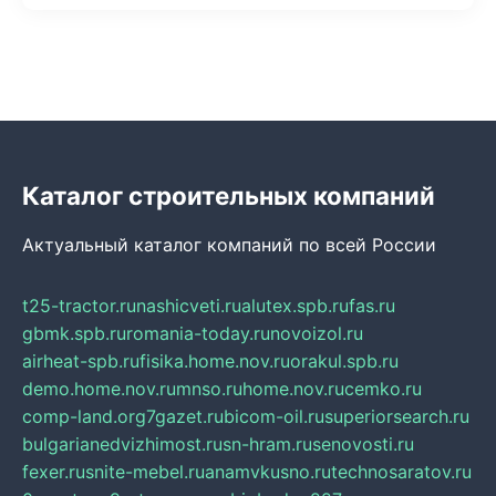
Каталог строительных компаний
Актуальный каталог компаний по всей России
t25-tractor.ru
nashicveti.ru
alutex.spb.ru
fas.ru
gbmk.spb.ru
romania-today.ru
novoizol.ru
airheat-spb.ru
fisika.home.nov.ru
orakul.spb.ru
demo.home.nov.ru
mnso.ru
home.nov.ru
cemko.ru
comp-land.org
7gazet.ru
bicom-oil.ru
superiorsearch.ru
bulgarianedvizhimost.ru
sn-hram.ru
senovosti.ru
fexer.ru
snite-mebel.ru
anamvkusno.ru
technosaratov.ru