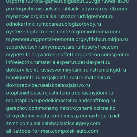
0sporte.ru
9rota-game.ru
bigbad.ru
227gp.ru
wes-ex.ru
pro-kirpichi.ru
israelsale.ru
black-lady.ru
stroy-db.com
mynances.org
ladalike.ru
zozor.ru
dvigremont.ru
odnokartinki.ru
htccare.ru
blogizotovoy.ru
oysters-digital.ru
o-remonte.org
remontdoma.com
myremont.org
portal-remonta.org
vyitikho.ru
mirjon.ru
superdeutsch.ru
mycrazystars.ru
filosofyfree.com
mypetslife.org
warren-buffett.org
greleon.com
sp-or.ru
infoelectrik.ru
materialexpert.ru
detkiexpert.ru
doktorvilechit.ru
vsesvoimirykami.ru
instrumentgid.ru
manikjurinfo.ru
hozjajkainfo.ru
stroimaterials.ru
doktoradvice.ru
selskoehozjajstvo.ru
otopleniehouse.ru
justinterior.ru
chastnyjdom.ru
mojateplica.ru
podelkimaster.ru
landshaftblog.ru
garazhov.com
monamy.net
stroysnami.kz
lcna.kz
stroyu.kz
my-vesta.com
timeszp.com
avtoguru.net
zsmh.com.ua
allcelebsplasticsurgery.com
all-tattoos-for-men.com
poisk-auto.com