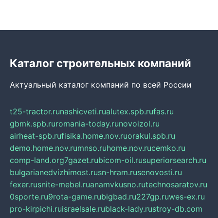
Каталог строительных компаний
Актуальный каталог компаний по всей России
t25-tractor.ru
nashicveti.ru
alutex.spb.ru
fas.ru
gbmk.spb.ru
romania-today.ru
novoizol.ru
airheat-spb.ru
fisika.home.nov.ru
orakul.spb.ru
demo.home.nov.ru
mnso.ru
home.nov.ru
cemko.ru
comp-land.org
7gazet.ru
bicom-oil.ru
superiorsearch.ru
bulgarianedvizhimost.ru
sn-hram.ru
senovosti.ru
fexer.ru
snite-mebel.ru
anamvkusno.ru
technosaratov.ru
0sporte.ru
9rota-game.ru
bigbad.ru
227gp.ru
wes-ex.ru
pro-kirpichi.ru
israelsale.ru
black-lady.ru
stroy-db.com