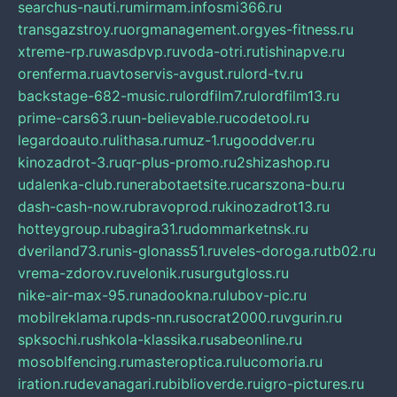
searchus-nauti.ru
mirmam.info
smi366.ru
transgazstroy.ru
orgmanagement.org
yes-fitness.ru
xtreme-rp.ru
wasdpvp.ru
voda-otri.ru
tishinapve.ru
orenferma.ru
avtoservis-avgust.ru
lord-tv.ru
backstage-682-music.ru
lordfilm7.ru
lordfilm13.ru
prime-cars63.ru
un-believable.ru
codetool.ru
legardoauto.ru
lithasa.ru
muz-1.ru
gooddver.ru
kinozadrot-3.ru
qr-plus-promo.ru
2shizashop.ru
udalenka-club.ru
nerabotaetsite.ru
carszona-bu.ru
dash-cash-now.ru
bravoprod.ru
kinozadrot13.ru
hotteygroup.ru
bagira31.ru
dommarketnsk.ru
dveriland73.ru
nis-glonass51.ru
veles-doroga.ru
tb02.ru
vrema-zdorov.ru
velonik.ru
surgutgloss.ru
nike-air-max-95.ru
nadookna.ru
lubov-pic.ru
mobilreklama.ru
pds-nn.ru
socrat2000.ru
vgurin.ru
spksochi.ru
shkola-klassika.ru
sabeonline.ru
mosoblfencing.ru
masteroptica.ru
lucomoria.ru
iration.ru
devanagari.ru
biblioverde.ru
igro-pictures.ru