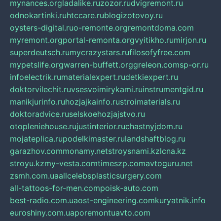
mynances.org
ladalike.ru
zozor.ru
dvigremont.ru
odnokartinki.ru
htccare.ru
blogizotovoy.ru
oysters-digital.ru
o-remonte.org
remontdoma.com
myremont.org
portal-remonta.org
vyitikho.ru
mirjon.ru
superdeutsch.ru
mycrazystars.ru
filosofyfree.com
mypetslife.org
warren-buffett.org
greleon.com
sp-or.ru
infoelectrik.ru
materialexpert.ru
detkiexpert.ru
doktorvilechit.ru
vsesvoimirykami.ru
instrumentgid.ru
manikjurinfo.ru
hozjajkainfo.ru
stroimaterials.ru
doktoradvice.ru
selskoehozjajstvo.ru
otopleniehouse.ru
justinterior.ru
chastnyjdom.ru
mojateplica.ru
podelkimaster.ru
landshaftblog.ru
garazhov.com
monamy.net
stroysnami.kz
lcna.kz
stroyu.kz
my-vesta.com
timeszp.com
avtoguru.net
zsmh.com.ua
allcelebsplasticsurgery.com
all-tattoos-for-men.com
poisk-auto.com
best-radio.com.ua
ost-engineering.com
kuryatnik.info
euroshiny.com.ua
poremontuavto.com