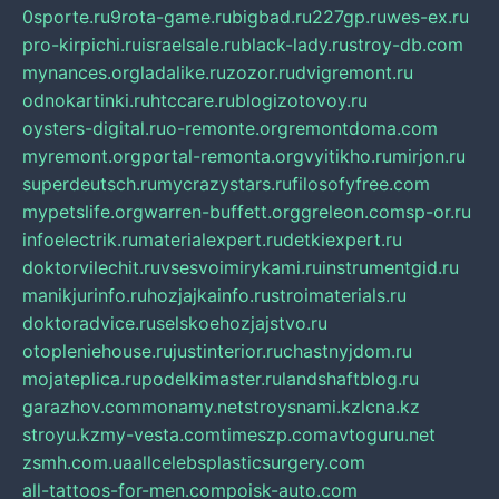
0sporte.ru
9rota-game.ru
bigbad.ru
227gp.ru
wes-ex.ru
pro-kirpichi.ru
israelsale.ru
black-lady.ru
stroy-db.com
mynances.org
ladalike.ru
zozor.ru
dvigremont.ru
odnokartinki.ru
htccare.ru
blogizotovoy.ru
oysters-digital.ru
o-remonte.org
remontdoma.com
myremont.org
portal-remonta.org
vyitikho.ru
mirjon.ru
superdeutsch.ru
mycrazystars.ru
filosofyfree.com
mypetslife.org
warren-buffett.org
greleon.com
sp-or.ru
infoelectrik.ru
materialexpert.ru
detkiexpert.ru
doktorvilechit.ru
vsesvoimirykami.ru
instrumentgid.ru
manikjurinfo.ru
hozjajkainfo.ru
stroimaterials.ru
doktoradvice.ru
selskoehozjajstvo.ru
otopleniehouse.ru
justinterior.ru
chastnyjdom.ru
mojateplica.ru
podelkimaster.ru
landshaftblog.ru
garazhov.com
monamy.net
stroysnami.kz
lcna.kz
stroyu.kz
my-vesta.com
timeszp.com
avtoguru.net
zsmh.com.ua
allcelebsplasticsurgery.com
all-tattoos-for-men.com
poisk-auto.com