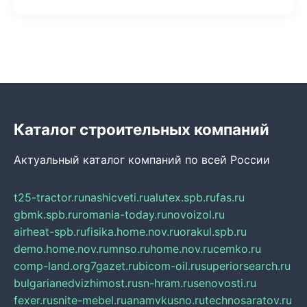
Каталог строительных компаний
Актуальный каталог компаний по всей России
t25-tractor.ru
nashicveti.ru
alutex.spb.ru
fas.ru
gbmk.spb.ru
romania-today.ru
novoizol.ru
airheat-spb.ru
fisika.home.nov.ru
orakul.spb.ru
demo.home.nov.ru
mnso.ru
home.nov.ru
cemko.ru
comp-land.org
7gazet.ru
bicom-oil.ru
superiorsearch.ru
bulgarianedvizhimost.ru
sn-hram.ru
senovosti.ru
fexer.ru
snite-mebel.ru
anamvkusno.ru
technosaratov.ru