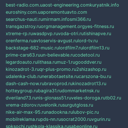
best-radio.com.ua
ost-engineering.com
kuryatnik.info
euroshiny.com.ua
poremontuavto.com
searchus-nauti.ru
mirmam.info
smi366.ru
transgazstroy.ru
orgmanagement.org
yes-fitness.ru
xtreme-rp.ru
wasdpvp.ru
voda-otri.ru
tishinapve.ru
orenferma.ru
avtoservis-avgust.ru
lord-tv.ru
backstage-682-music.ru
lordfilm7.ru
lordfilm13.ru
prime-cars63.ru
un-believable.ru
codetool.ru
legardoauto.ru
lithasa.ru
muz-1.ru
gooddver.ru
kinozadrot-3.ru
qr-plus-promo.ru
2shizashop.ru
udalenka-club.ru
nerabotaetsite.ru
carszona-bu.ru
dash-cash-now.ru
bravoprod.ru
kinozadrot13.ru
hotteygroup.ru
bagira31.ru
dommarketnsk.ru
dveriland73.ru
nis-glonass51.ru
veles-doroga.ru
tb02.ru
vrema-zdorov.ru
velonik.ru
surgutgloss.ru
nike-air-max-95.ru
nadookna.ru
lubov-pic.ru
mobilreklama.ru
pds-nn.ru
socrat2000.ru
vgurin.ru
spksochi.ru
shkola-klassika.ru
sabeonline.ru