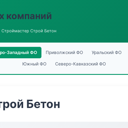
х компаний
 Строймастер Строй Бетон
ро-Западный ФО
Приволжский ФО
Уральский ФО
Южный ФО
Северо-Кавказский ФО
трой Бетон