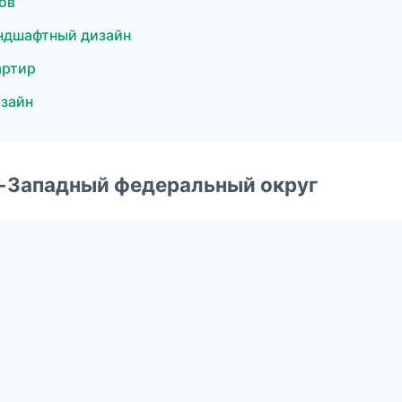
ов
ндшафтный дизайн
артир
зайн
о-Западный федеральный округ