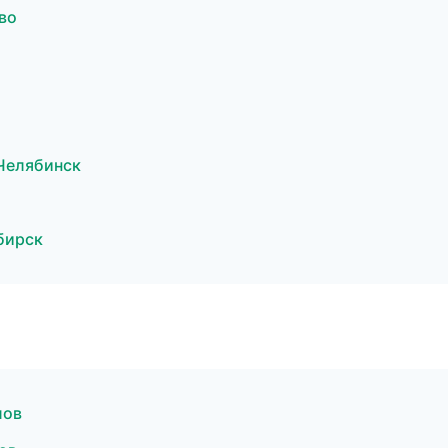
во
Челябинск
бирск
лов