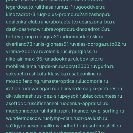
legardoauto.ru
lithasa.ru
muz-1.ru
gooddver.ru
kinozadrot-3.ru
qr-plus-promo.ru
2shizashop.ru
udalenka-club.ru
nerabotaetsite.ru
carszona-bu.ru
dash-cash-now.ru
bravoprod.ru
kinozadrot13.ru
hotteygroup.ru
bagira31.ru
dommarketnsk.ru
dveriland73.ru
nis-glonass51.ru
veles-doroga.ru
tb02.ru
vrema-zdorov.ru
velonik.ru
surgutgloss.ru
nike-air-max-95.ru
nadookna.ru
lubov-pic.ru
mobilreklama.ru
pds-nn.ru
socrat2000.ru
vgurin.ru
spksochi.ru
shkola-klassika.ru
sabeonline.ru
mosoblfencing.ru
masteroptica.ru
lucomoria.ru
iration.ru
devanagari.ru
biblioverde.ru
igro-pictures.ru
dk-tulamash.ru
s-dez-s.ru
peysok.ru
blackcountess.ru
asoftdoc.ru
scifichannel.ru
ocenka-appraisal.ru
mudconnector.ru
hitstih.ru
pik-finance.ru
vip-surfing.ru
wundermoscow.ru
olymp-clan.ru
dr-pavlush.ru
su2lgyoeucscn.ru
allkmv.ru
dhgfd.ru
tesotomeshell.ru