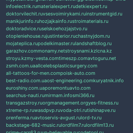
infoelectrik.ru
materialexpert.ru
detkiexpert.ru
doktorvilechit.ru
vsesvoimirykami.ru
instrumentgid.ru
manikjurinfo.ru
hozjajkainfo.ru
stroimaterials.ru
doktoradvice.ru
selskoehozjajstvo.ru
otopleniehouse.ru
justinterior.ru
chastnyjdom.ru
mojateplica.ru
podelkimaster.ru
landshaftblog.ru
garazhov.com
monamy.net
stroysnami.kz
lcna.kz
stroyu.kz
my-vesta.com
timeszp.com
avtoguru.net
zsmh.com.ua
allcelebsplasticsurgery.com
all-tattoos-for-men.com
poisk-auto.com
best-radio.com.ua
ost-engineering.com
kuryatnik.info
euroshiny.com.ua
poremontuavto.com
searchus-nauti.ru
mirmam.info
smi366.ru
transgazstroy.ru
orgmanagement.org
yes-fitness.ru
xtreme-rp.ru
wasdpvp.ru
voda-otri.ru
tishinapve.ru
orenferma.ru
avtoservis-avgust.ru
lord-tv.ru
backstage-682-music.ru
lordfilm7.ru
lordfilm13.ru
prime-cars63.ru
un-believable.ru
codetool.ru