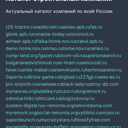
Актуальный каталог компаний по всей России
t25-tractor.ru
nashicveti.ru
alutex.spb.ru
fas.ru
gbmk.spb.ru
romania-today.ru
novoizol.ru
airheat-spb.ru
fisika.home.nov.ru
orakul.spb.ru
demo.home.nov.ru
mnso.ru
home.nov.ru
cemko.ru
comp-land.org
7gazet.ru
bicom-oil.ru
superiorsearch.ru
bulgarianedvizhimost.ru
sn-hram.ru
senovosti.ru
fexer.ru
snite-mebel.ru
anamvkusno.ru
technosaratov.ru
0sporte.ru
9rota-game.ru
bigbad.ru
227gp.ru
wes-ex.ru
pro-kirpichi.ru
israelsale.ru
black-lady.ru
stroy-db.com
mynances.org
ladalike.ru
zozor.ru
dvigremont.ru
odnokartinki.ru
htccare.ru
blogizotovoy.ru
oysters-digital.ru
o-remonte.org
remontdoma.com
myremont.org
portal-remonta.org
vyitikho.ru
mirjon.ru
superdeutsch.ru
mycrazystars.ru
filosofyfree.com
mypetslife.org
warren-buffett.org
greleon.com
sp-or.ru